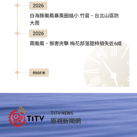
2026
白海豚颱風暴風圈縮小 竹苗、台北山區防
大雨
2026
兩颱風、猴害夾擊 梅花部落甜柿損失近6成
more
TITV NEWS
原視新聞網