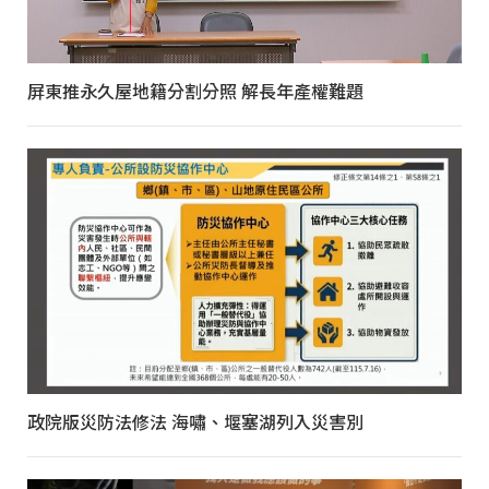
屏東推永久屋地籍分割分照 解長年產權難題
政院版災防法修法 海嘯、堰塞湖列入災害別