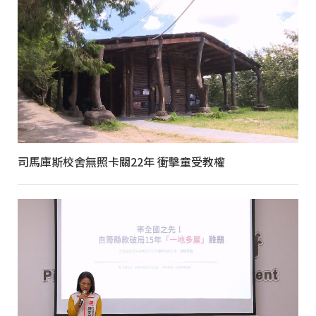
司馬庫斯校舍無照卡關22年 衝擊童受教權