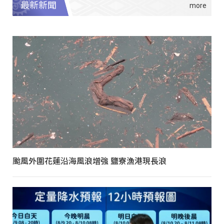
最新新聞
颱風外圍花蓮沿海風浪增強 鹽寮漁港現長浪