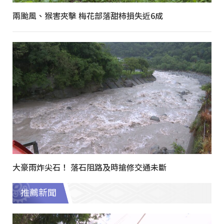
兩颱風、猴害夾擊 梅花部落甜柿損失近6成
大豪雨炸尖石！ 落石阻路及時搶修交通未斷
推薦新聞