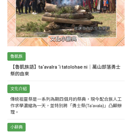
魯凱族
【魯凱族語】ta‘avalra ‘i tatolohae ni｜萬山部落勇士
祭的由來
文化介紹
傳統祖靈祭是一系列為期四個月的祭典，現今配合族人工
作求學濃縮為一天，並特別將「勇士祭(Ta‘avala)」凸顯辦
理。
小辭典