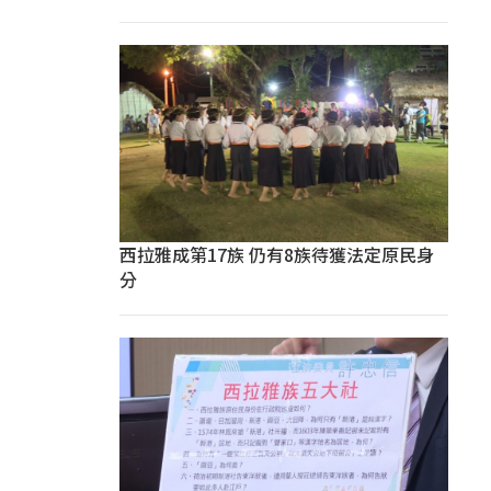
西拉雅成第17族 仍有8族待獲法定原民身
分