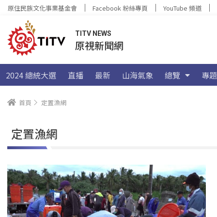
原住民族文化事業基金會
Facebook 粉絲專頁
YouTube 頻道
TITV NEWS
原視新聞網
2024 總統大選
直播
最新
山海氣象
總覽
專題
首頁
定置漁網
定置漁網