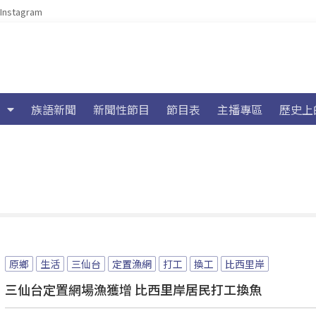
Instagram
族語新聞
新聞性節目
節目表
主播專區
歷史上
原鄉
生活
三仙台
定置漁網
打工
換工
比西里岸
三仙台定置網場漁獲增 比西里岸居民打工換魚