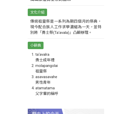
文化介紹
傳統祖靈祭是一系列為期四個月的祭典，
現今配合族人工作求學濃縮為一天，並特
別將「勇士祭(Ta‘avala)」凸顯辦理。
小辭典
ta‘avalra
勇士成年禮
molapangolai
祖靈祭
asavasavahe
男性青年
atamatama
父字輩的稱呼
歷史上的今天