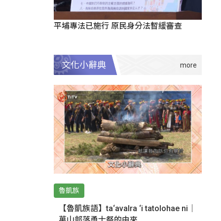
平埔專法已施行 原民身分法暫緩審查
文化小辭典
魯凱族
【魯凱族語】ta‘avalra ‘i tatolohae ni｜
萬山部落勇士祭的由來