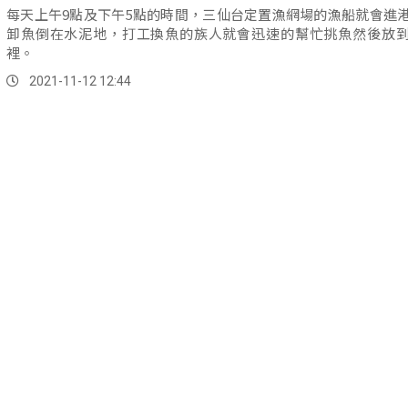
每天上午9點及下午5點的時間，三仙台定置漁網場的漁船就會進
卸魚倒在水泥地，打工換魚的族人就會迅速的幫忙挑魚然後放
裡。
2021-11-12 12:44