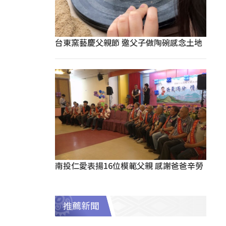
台東窯藝慶父親節 邀父子做陶碗感念土地
南投仁愛表揚16位模範父親 感謝爸爸辛勞
推薦新聞