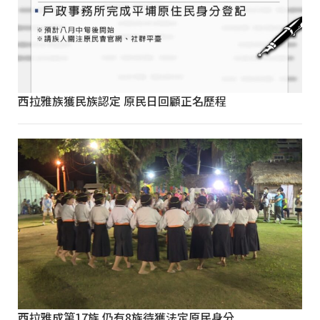
西拉雅族獲民族認定 原民日回顧正名歷程
西拉雅成第17族 仍有8族待獲法定原民身分