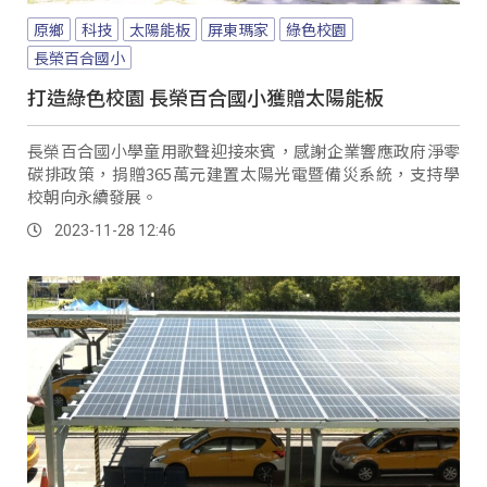
原鄉
科技
太陽能板
屏東瑪家
綠色校園
長榮百合國小
打造綠色校園 長榮百合國小獲贈太陽能板
長榮百合國小學童用歌聲迎接來賓，感謝企業響應政府淨零
碳排政策，捐贈365萬元建置太陽光電暨備災系統，支持學
校朝向永續發展。
2023-11-28 12:46