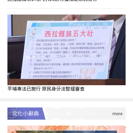
平埔專法已施行 原民身分法暫緩審查
文化小辭典