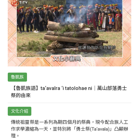
魯凱族
【魯凱族語】ta‘avalra ‘i tatolohae ni｜萬山部落勇士
祭的由來
文化介紹
傳統祖靈祭是一系列為期四個月的祭典，現今配合族人工
作求學濃縮為一天，並特別將「勇士祭(Ta‘avala)」凸顯辦
理。