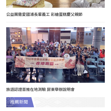
公益團邀愛國浦長輩義工 彩繪蛋糕慶父親節
族語認證首推在地測驗 屏東舉辦說明會
推薦新聞