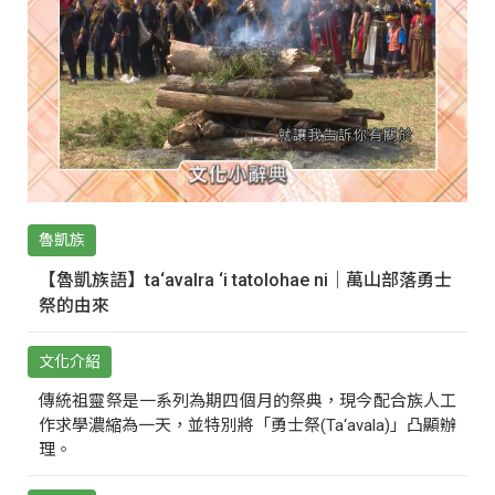
魯凱族
【魯凱族語】ta‘avalra ‘i tatolohae ni｜萬山部落勇士
祭的由來
文化介紹
傳統祖靈祭是一系列為期四個月的祭典，現今配合族人工
作求學濃縮為一天，並特別將「勇士祭(Ta‘avala)」凸顯辦
理。