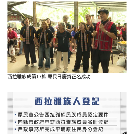
西拉雅族成第17族 原民日慶賀正名成功