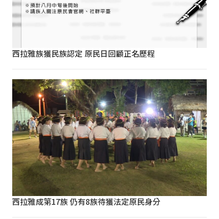
西拉雅族獲民族認定 原民日回顧正名歷程
西拉雅成第17族 仍有8族待獲法定原民身分