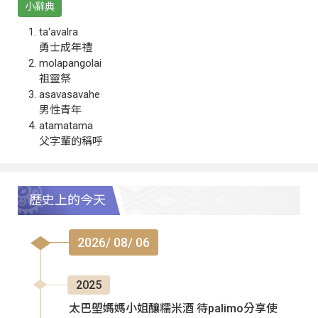
小辭典
ta‘avalra
勇士成年禮
molapangolai
祖靈祭
asavasavahe
男性青年
atamatama
父字輩的稱呼
歷史上的今天
2026/ 08/ 06
2025
太巴塱媽媽小姐釀糯米酒 待palimo分享使