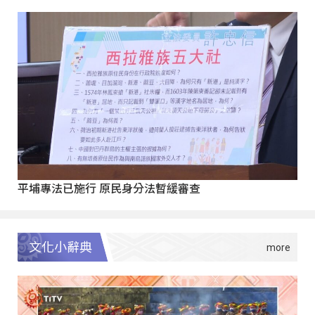
平埔專法已施行 原民身分法暫緩審查
文化小辭典