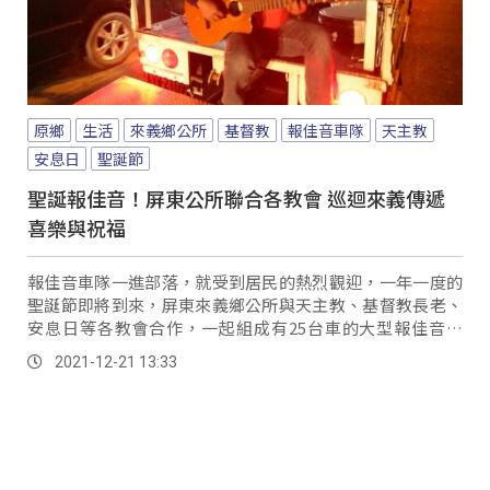
原鄉
生活
來義鄉公所
基督教
報佳音車隊
天主教
安息日
聖誕節
聖誕報佳音！屏東公所聯合各教會 巡迴來義傳遞
喜樂與祝福
報佳音車隊一進部落，就受到居民的熱烈觀迎，一年一度的
聖誕節即將到來，屏東來義鄉公所與天主教、基督教長老、
安息日等各教會合作，一起組成有25台車的大型報佳音車
隊，巡迴全鄉各部落，將喜樂與祝福分享給所有鄉...。
2021-12-21 13:33