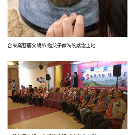
台東窯藝慶父親節 邀父子做陶碗感念土地