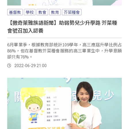
基督教
學校
教會
教育
芥菜種會
【撒奇萊雅族語新聞】助弱勢兒少升學路 芥菜種
會號召加入認養
6月畢業季，根據教育部統計109學年，高三應屆升學比例占
86%，但在基督教芥菜種會服務的高三畢業生中，升學意願
卻只有76%。
2022-06-29 21:00