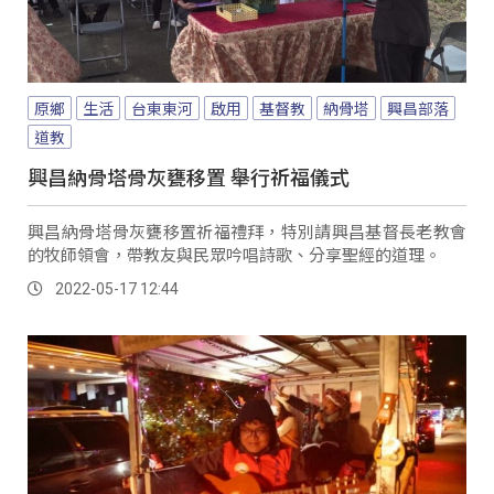
原鄉
生活
台東東河
啟用
基督教
納骨塔
興昌部落
道教
興昌納骨塔骨灰甕移置 舉行祈福儀式
興昌納骨塔骨灰甕移置祈福禮拜，特別請興昌基督長老教會
的牧師領會，帶教友與民眾吟唱詩歌、分享聖經的道理。
2022-05-17 12:44