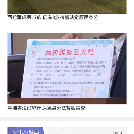
西拉雅成第17族 仍有8族待獲法定原民身分
平埔專法已施行 原民身分法暫緩審查
文化小辭典