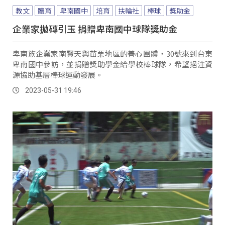
教文
體育
卑南國中
培育
扶輪社
棒球
獎助金
企業家拋磚引玉 捐贈卑南國中球隊獎助金
卑南族企業家南賢天與苗栗地區的善心團體，30號來到台東
卑南國中參訪，並捐贈獎助學金給學校棒球隊，希望挹注資
源協助基層棒球運動發展。
2023-05-31 19:46