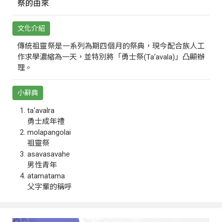
祭的由來
文化介紹
傳統祖靈祭是一系列為期四個月的祭典，現今配合族人工
作求學濃縮為一天，並特別將「勇士祭(Ta‘avala)」凸顯辦
理。
小辭典
ta‘avalra
勇士成年禮
molapangolai
祖靈祭
asavasavahe
男性青年
atamatama
父字輩的稱呼