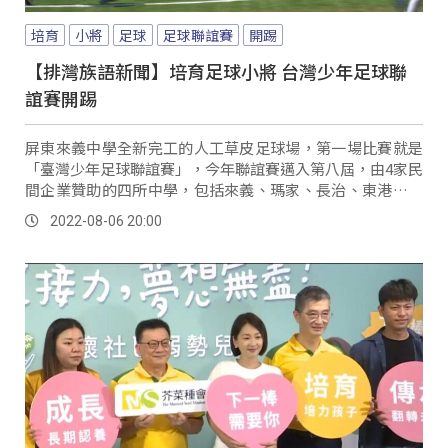
培育
小將
足球
足球聯誼賽
開踢
【排灣族語新聞】培育足球小將 台灣少年足球聯
誼賽開踢
屏東來義中學全新完工的人工草皮足球場，第一場比賽就是
「臺灣少年足球聯誼賽」，今年聯誼賽邁入第八屆，由4家民
間企業贊助的四所中學，包括來義、瑪家、長治、東港，除
了藉由比賽讓年輕選手切磋球技，也挖掘更多優...。
2022-08-06 20:00