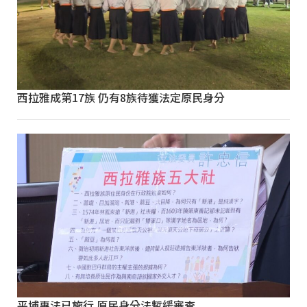
西拉雅成第17族 仍有8族待獲法定原民身分
平埔專法已施行 原民身分法暫緩審查