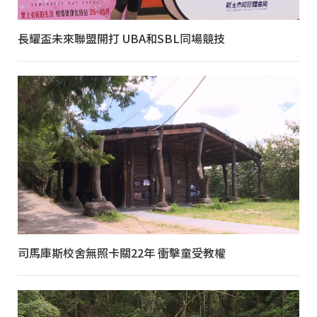
長耀盃未來聯盟開打 UBA和SBL同場競技
司馬庫斯校舍無照卡關22年 衝擊童受教權