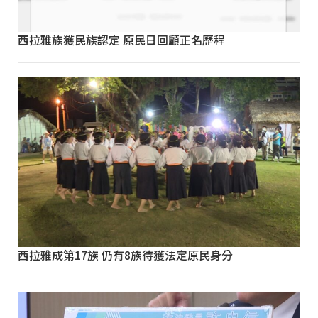
西拉雅族獲民族認定 原民日回顧正名歷程
西拉雅成第17族 仍有8族待獲法定原民身分