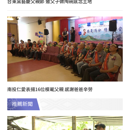
台東窯藝慶父親節 邀父子做陶碗感念土地
南投仁愛表揚16位模範父親 感謝爸爸辛勞
推薦新聞