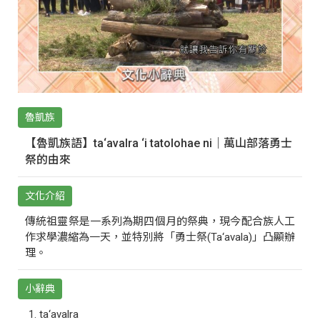
魯凱族
【魯凱族語】ta‘avalra ‘i tatolohae ni｜萬山部落勇士
祭的由來
文化介紹
傳統祖靈祭是一系列為期四個月的祭典，現今配合族人工
作求學濃縮為一天，並特別將「勇士祭(Ta‘avala)」凸顯辦
理。
小辭典
ta‘avalra