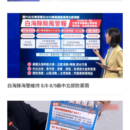
白海豚海警維持 8/8-8/9晨中北部防豪雨