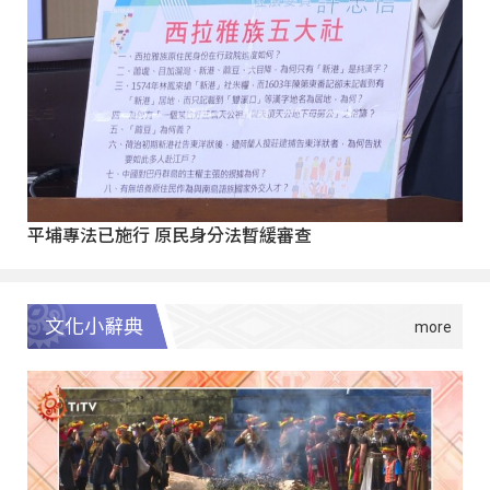
平埔專法已施行 原民身分法暫緩審查
文化小辭典