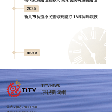
楊柳颱風路徑變數大 氣象署說明最新路徑
2025
新北市長盃原民籃球賽開打 16隊同場競技
more
TITV NEWS
原視新聞網
電話：(02)2788-1600