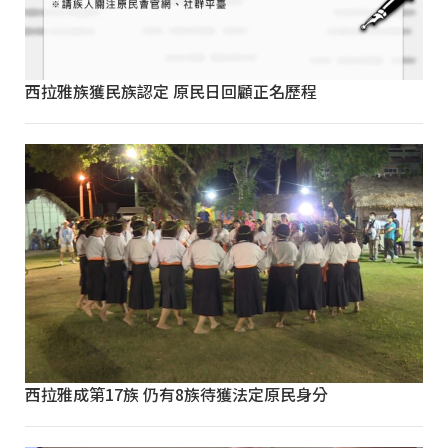
西拉雅族獲民族認定 原民日回顧正名歷程
西拉雅成第17族 仍有8族待獲法定原民身分