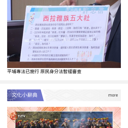
平埔專法已施行 原民身分法暫緩審查
文化小辭典