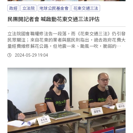
政經
立法院
地球公民基金會
花東交通三法
民團開記者會 喊啟動花東交通三法評估
立法院國會職權修法告一段落，而《花東交通三法》仍引發
民眾關注；來自花東的業者與居民則指出，過去政府花費大
量經費維修蘇花公路，但地震一來、颱風一吹，脆弱的路段
仍是不堪一擊，質疑花東交通三法的龐大工程是否提升東部
2024-05-29 19:04
的產業發展、還是增加人口外移的因素? 台東餐飲業者...。