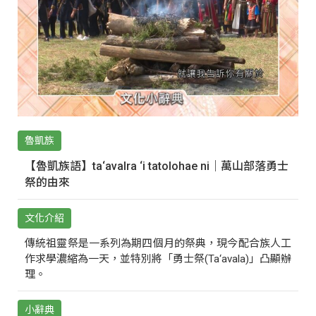
魯凱族
【魯凱族語】ta‘avalra ‘i tatolohae ni｜萬山部落勇士
祭的由來
文化介紹
傳統祖靈祭是一系列為期四個月的祭典，現今配合族人工
作求學濃縮為一天，並特別將「勇士祭(Ta‘avala)」凸顯辦
理。
小辭典