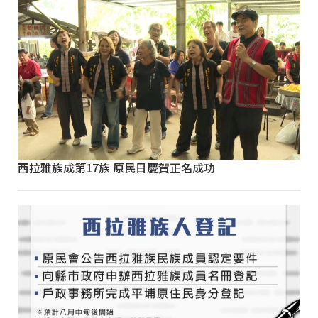
西拉雅族成第17族 原民日慶賀正名成功