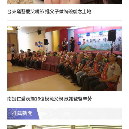
台東窯藝慶父親節 邀父子做陶碗感念土地
南投仁愛表揚16位模範父親 感謝爸爸辛勞
推薦新聞