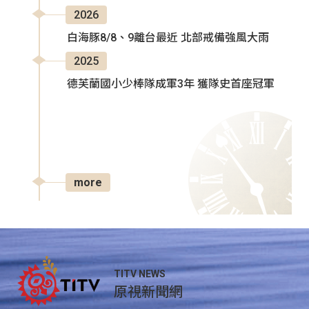
2026
白海豚8/8、9離台最近 北部戒備強風大雨
2025
德芙蘭國小少棒隊成軍3年 獲隊史首座冠軍
more
TITV NEWS
原視新聞網