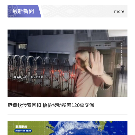
最新新聞
范織欽涉索回扣 橋檢發動搜索120萬交保