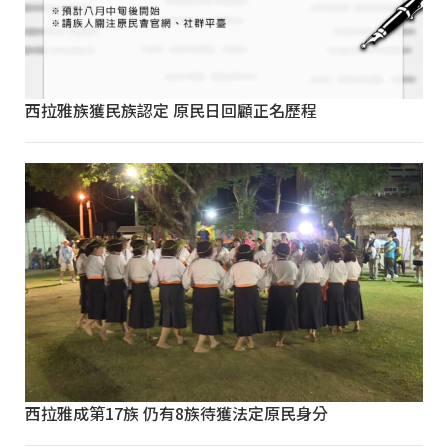
西拉雅族獲民族認定 原民日回顧正名歷程
西拉雅成第17族 仍有8族待獲法定原民身分