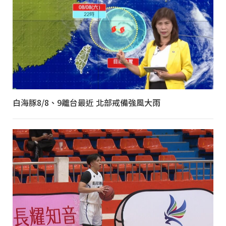
白海豚8/8、9離台最近 北部戒備強風大雨