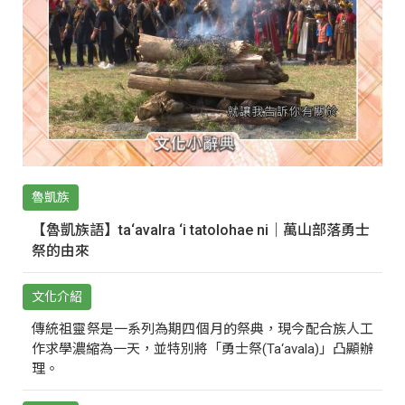
魯凱族
【魯凱族語】ta‘avalra ‘i tatolohae ni｜萬山部落勇士
祭的由來
文化介紹
傳統祖靈祭是一系列為期四個月的祭典，現今配合族人工
作求學濃縮為一天，並特別將「勇士祭(Ta‘avala)」凸顯辦
理。