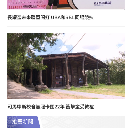
長耀盃未來聯盟開打 UBA和SBL同場競技
司馬庫斯校舍無照卡關22年 衝擊童受教權
推薦新聞