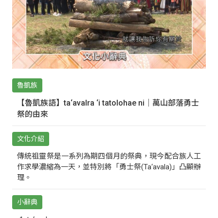
魯凱族
【魯凱族語】ta‘avalra ‘i tatolohae ni｜萬山部落勇士
祭的由來
文化介紹
傳統祖靈祭是一系列為期四個月的祭典，現今配合族人工
作求學濃縮為一天，並特別將「勇士祭(Ta‘avala)」凸顯辦
理。
小辭典