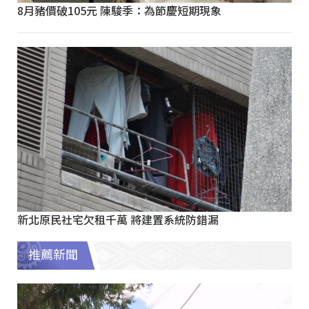
8月豬價破105元 陳駿季：為節慶短期現象
新北原民社宅欠租千萬 將建置系統防錯漏
推薦新聞