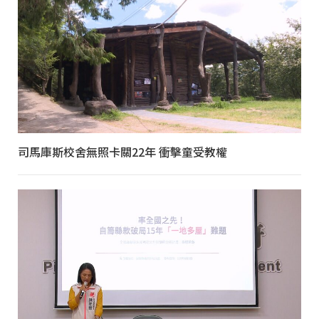
司馬庫斯校舍無照卡關22年 衝擊童受教權