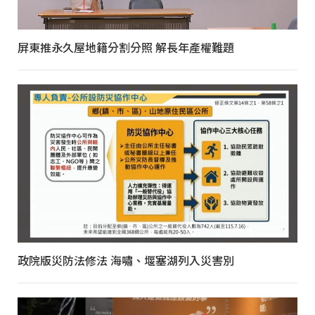
屏東推永久屋地籍分割分照 解長年產權難題
政院版災防法修法 海嘯、堰塞湖列入災害別