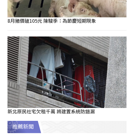
8月豬價破105元 陳駿季：為節慶短期現象
新北原民社宅欠租千萬 將建置系統防錯漏
推薦新聞