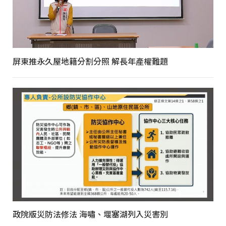
屏東推永久屋地籍分割分照 解長年產權難題
政院版災防法修法 海嘯、堰塞湖列入災害別