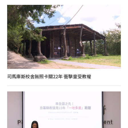
司馬庫斯校舍無照卡關22年 衝擊童受教權