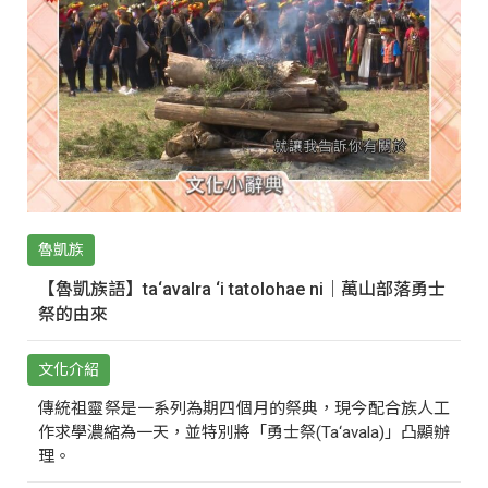
魯凱族
【魯凱族語】ta‘avalra ‘i tatolohae ni｜萬山部落勇士
祭的由來
文化介紹
傳統祖靈祭是一系列為期四個月的祭典，現今配合族人工
作求學濃縮為一天，並特別將「勇士祭(Ta‘avala)」凸顯辦
理。