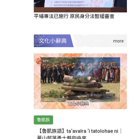
平埔專法已施行 原民身分法暫緩審查
文化小辭典
魯凱族
【魯凱族語】ta‘avalra ‘i tatolohae ni｜
萬山部落勇士祭的由來