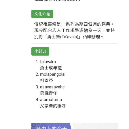
文化介紹
傳統祖靈祭是一系列為期四個月的祭典，
現今配合族人工作求學濃縮為一天，並特
別將「勇士祭(Ta‘avala)」凸顯辦理。
小辭典
ta‘avalra
勇士成年禮
molapangolai
祖靈祭
asavasavahe
男性青年
atamatama
父字輩的稱呼
歷史上的今天