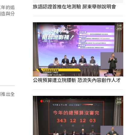
族語認證首推在地測驗 屏東舉辦說明會
三年的追
創造與分
公視預算遭立院腰斬 恐流失內容創作人才
同推出全