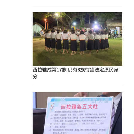
西拉雅成第17族 仍有8族待獲法定原民身
分