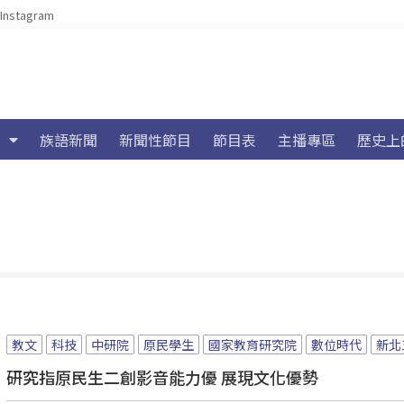
Instagram
族語新聞
新聞性節目
節目表
主播專區
歷史上
教文
科技
中研院
原民學生
國家教育研究院
數位時代
新北
研究指原民生二創影音能力優 展現文化優勢