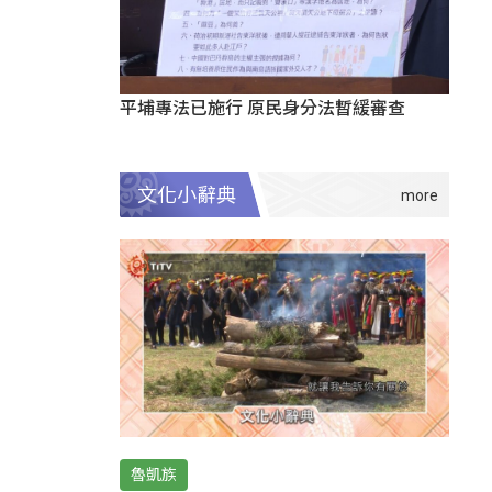
平埔專法已施行 原民身分法暫緩審查
文化小辭典
魯凱族