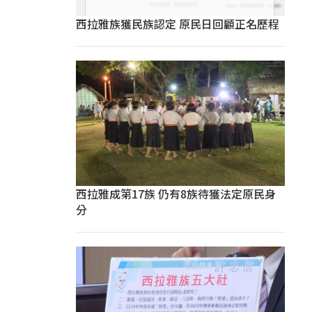
西拉雅族獲民族認定 原民日回顧正名歷程
西拉雅成第17族 仍有8族待獲法定原民身
分