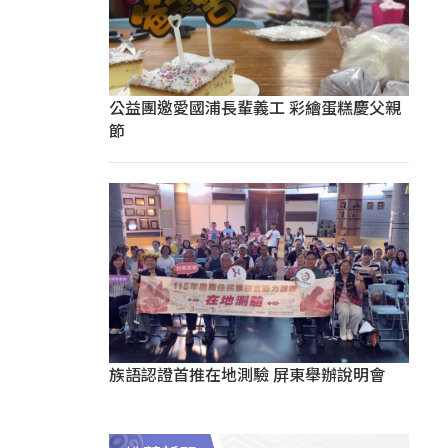
公益團邀愛國浦長輩義工 彩繪蛋糕慶父親
節
族語認證首推在地測驗 屏東舉辦說明會