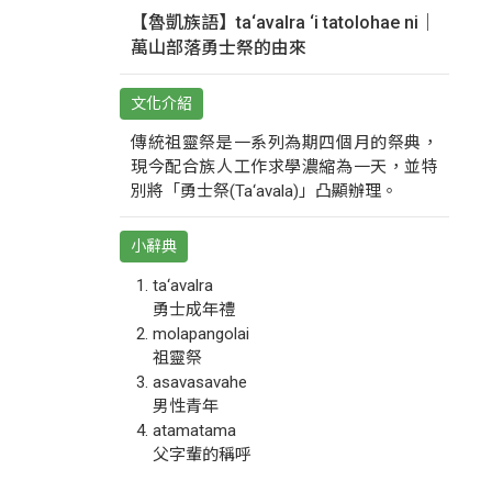
【魯凱族語】ta‘avalra ‘i tatolohae ni｜
萬山部落勇士祭的由來
文化介紹
傳統祖靈祭是一系列為期四個月的祭典，
現今配合族人工作求學濃縮為一天，並特
別將「勇士祭(Ta‘avala)」凸顯辦理。
小辭典
ta‘avalra
勇士成年禮
molapangolai
祖靈祭
asavasavahe
男性青年
atamatama
父字輩的稱呼