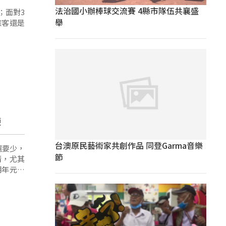
法治國小辦棒球交流賽 4縣市隊伍共襄盛
；面對3
舉
旅客還是
便
台澳原民藝術家共創作品 同登Garma音樂
還要少，
節
清，尤其
明年元旦