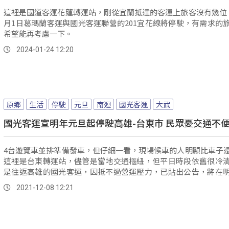
這裡是國道客運花蓮轉運站，剛從宜蘭抵達的客運上旅客沒有幾位
月1日葛瑪蘭客運與國光客運聯營的201宜花線將停駛，有需求的
希望能再考慮一下。
2024-01-24 12:20
原鄉
生活
停駛
元旦
南迴
國光客運
大武
國光客運宣明年元旦起停駛高雄-台東市 民眾憂交通不
4台遊覽車並排準備發車，但仔細一看，現場候車的人明顯比車子
這裡是台東轉運站，儘管是當地交通樞紐，但平日時段依舊很冷
是往返高雄的國光客運，因抵不過營運壓力，已貼出公告，將在
開始，...。
2021-12-08 12:21