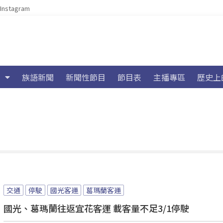
Instagram
族語新聞
新聞性節目
節目表
主播專區
歷史上
交通
停駛
國光客運
葛瑪蘭客運
國光、葛瑪蘭往返宜花客運 載客量不足3/1停駛