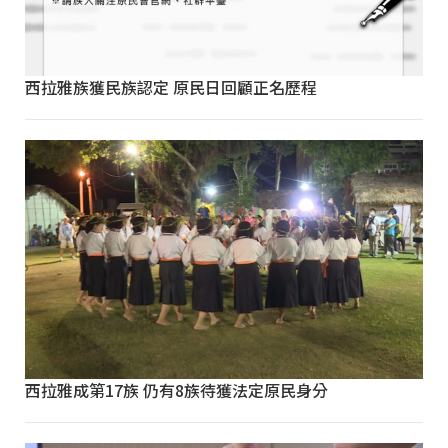
西拉雅族獲民族認定 原民日回顧正名歷程
西拉雅成第17族 仍有8族待獲法定原民身分