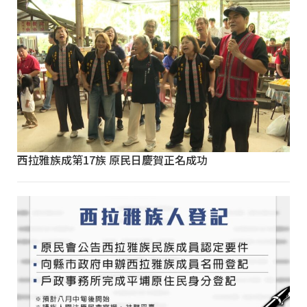
西拉雅族成第17族 原民日慶賀正名成功