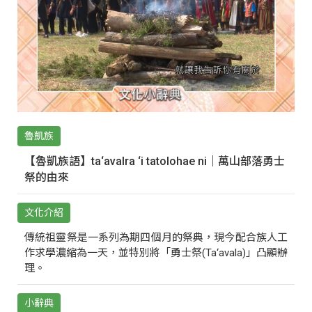
魯凱族
【魯凱族語】ta‘avalra ‘i tatolohae ni｜萬山部落勇士
祭的由來
文化介紹
傳統祖靈祭是一系列為期四個月的祭典，現今配合族人工
作求學濃縮為一天，並特別將「勇士祭(Ta‘avala)」凸顯辦
理。
小辭典