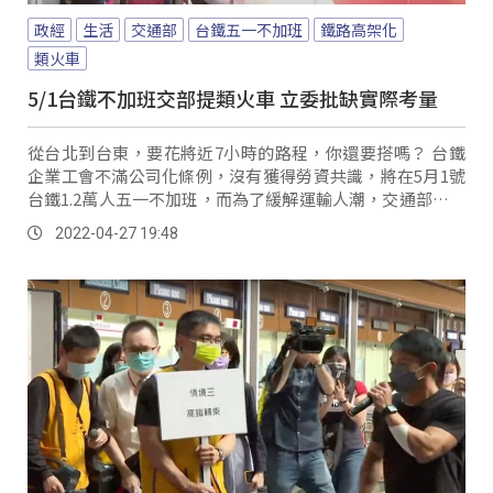
政經
生活
交通部
台鐵五一不加班
鐵路高架化
類火車
5/1台鐵不加班交部提類火車 立委批缺實際考量
從台北到台東，要花將近7小時的路程，你還要搭嗎？ 台鐵
企業工會不滿公司化條例，沒有獲得勞資共識，將在5月1號
台鐵1.2萬人五一不加班，而為了緩解運輸人潮，交通部提出
類火車計畫，由遊覽車接駁，但卻被立委質疑，這樣的計畫
2022-04-27 19:48
到底有沒有經過實質的考量？ 民進黨立法委員劉櫂豪指出：
「...。