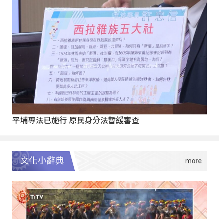
平埔專法已施行 原民身分法暫緩審查
文化小辭典