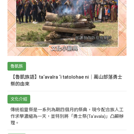
魯凱族
【魯凱族語】ta‘avalra ‘i tatolohae ni｜萬山部落勇士
祭的由來
文化介紹
傳統祖靈祭是一系列為期四個月的祭典，現今配合族人工
作求學濃縮為一天，並特別將「勇士祭(Ta‘avala)」凸顯辦
理。