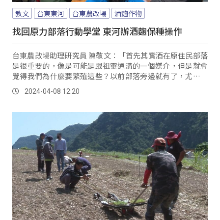
教文
台東東河
台東農改場
酒麴作物
找回原力部落行動學堂 東河辦酒麴保種操作
台東農改場助理研究員 陳敬文：「首先其實酒在原住民部落
是很重要的，像是可能是跟祖靈通溝的一個媒介，但是就會
覺得我們為什麼要繁殖這些？以前部落旁邊就有了，尤其是
我們阿美族就是很會採集這些植物，野菜都用採集的，為什
2024-04-08 12:20
麼現在要繁殖？」 隨著過去的農作慣於使用農藥，導致部落
進行釀酒用的酒麴植物漸漸消失；台東區農改場2日特別在都
蘭糖廠一號倉，舉行「酒麴作物繁殖及保種技術實務操作」
等課程內容，希望提升部落酒麴作物的栽培及保種技術，課
程吸引族人及一般民眾參加。