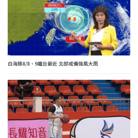
白海豚8/8、9離台最近 北部戒備強風大雨