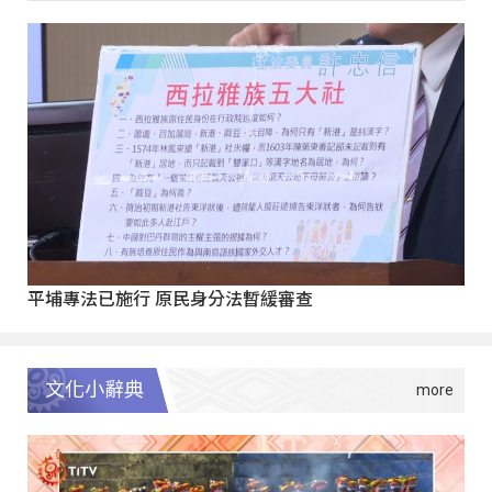
平埔專法已施行 原民身分法暫緩審查
文化小辭典