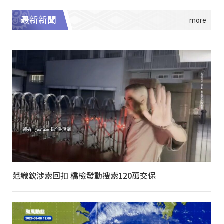
最新新聞
范織欽涉索回扣 橋檢發動搜索120萬交保