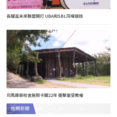
長耀盃未來聯盟開打 UBA和SBL同場競技
司馬庫斯校舍無照卡關22年 衝擊童受教權
推薦新聞