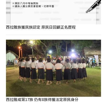
西拉雅族獲民族認定 原民日回顧正名歷程
西拉雅成第17族 仍有8族待獲法定原民身分