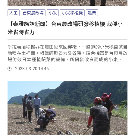
人工
台東農改場
小米
小米移植機
農業
【泰雅族語新聞】台東農改場研發移植機 栽種小
米省時省力
手拉著插秧機器在農田裡來回穿梭，一整排的小米秧苗就自
動種在土裡面，相當輕鬆省力又省時，這台機器是台東農改
場仿效日本種植蔬菜的設備，所研發改良而成的小米移植
機，希望提高種植效率及減少栽種成本。
2023-03-20 14:46