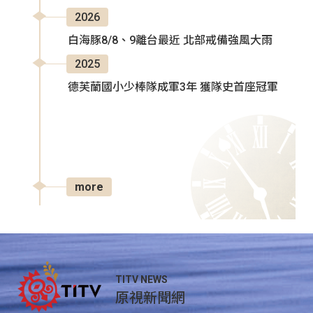
2026
白海豚8/8、9離台最近 北部戒備強風大雨
2025
德芙蘭國小少棒隊成軍3年 獲隊史首座冠軍
more
TITV NEWS
原視新聞網