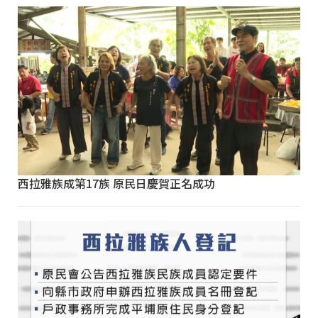
西拉雅族成第17族 原民日慶賀正名成功