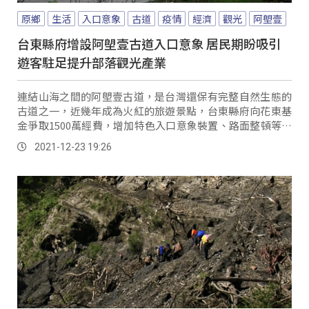
原鄉
生活
入口意象
古道
疫情
經濟
觀光
阿塱壹
台東縣府增設阿塱壹古道入口意象 居民期盼吸引
遊客駐足提升部落觀光產業
連結山海之間的阿塱壹古道，是台灣還保有完整自然生態的
古道之一，近幾年成為火紅的旅遊景點，台東縣府向花東基
金爭取1500萬經費，增加特色入口意象裝置、路面整頓等，
南田社區發展協會表示，也希望能規劃一處販...。
2021-12-23 19:26