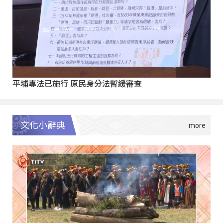
平埔專法已施行 原民身分法暫緩審查
文化小辭典