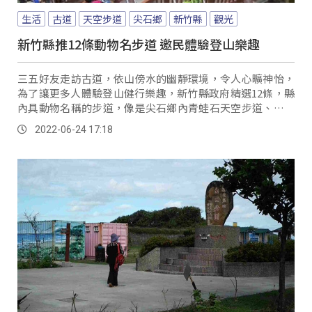
生活
古道
天空步道
尖石鄉
新竹縣
觀光
新竹縣推12條動物名步道 邀民體驗登山樂趣
三五好友走訪古道，依山傍水的幽靜環境，令人心曠神怡，
為了讓更多人體驗登山健行樂趣，新竹縣政府精選12條，縣
內具動物名稱的步道，像是尖石鄉內青蛙石天空步道、老鷹
溪步道跟馬胎古道，推出上山尋找動物活動，順...。
2022-06-24 17:18