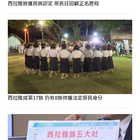
西拉雅族獲民族認定 原民日回顧正名歷程
西拉雅成第17族 仍有8族待獲法定原民身分