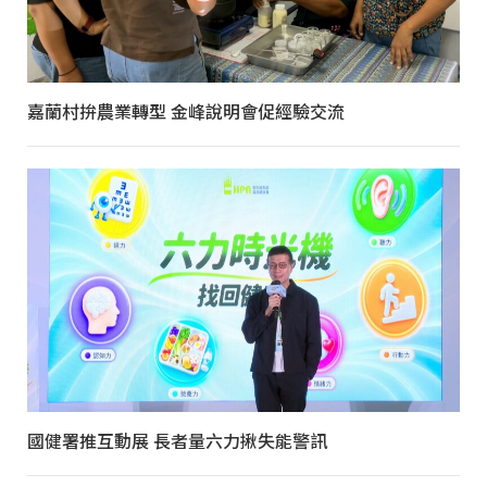
嘉蘭村拚農業轉型 金峰說明會促經驗交流
國健署推互動展 長者量六力揪失能警訊