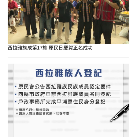
西拉雅族成第17族 原民日慶賀正名成功