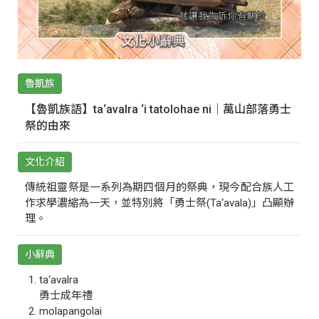
魯凱族
【魯凱族語】ta‘avalra ‘i tatolohae ni｜萬山部落勇士
祭的由來
文化介紹
傳統祖靈祭是一系列為期四個月的祭典，現今配合族人工
作求學濃縮為一天，並特別將「勇士祭(Ta‘avala)」凸顯辦
理。
小辭典
ta‘avalra
勇士成年禮
molapangolai