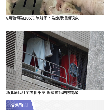
8月豬價破105元 陳駿季：為節慶短期現象
新北原民社宅欠租千萬 將建置系統防錯漏
推薦新聞