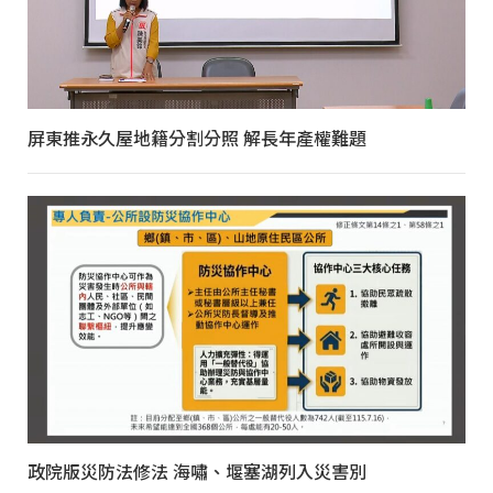
屏東推永久屋地籍分割分照 解長年產權難題
政院版災防法修法 海嘯、堰塞湖列入災害別