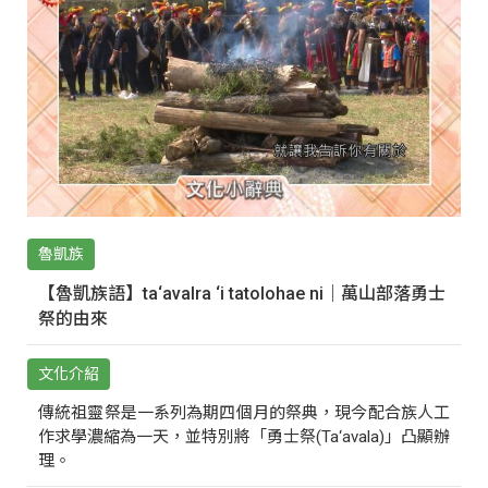
魯凱族
【魯凱族語】ta‘avalra ‘i tatolohae ni｜萬山部落勇士
祭的由來
文化介紹
傳統祖靈祭是一系列為期四個月的祭典，現今配合族人工
作求學濃縮為一天，並特別將「勇士祭(Ta‘avala)」凸顯辦
理。