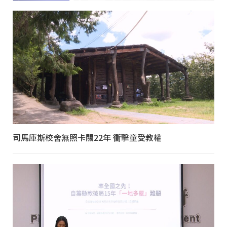
司馬庫斯校舍無照卡關22年 衝擊童受教權