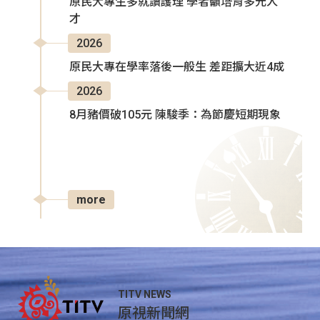
原民大專生多就讀護理 學者籲培育多元人
才
2026
原民大專在學率落後一般生 差距擴大近4成
2026
8月豬價破105元 陳駿季：為節慶短期現象
more
TITV NEWS
原視新聞網