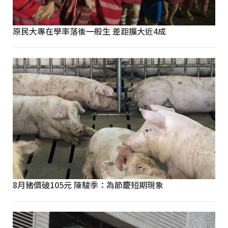
原民大專在學率落後一般生 差距擴大近4成
8月豬價破105元 陳駿季：為節慶短期現象