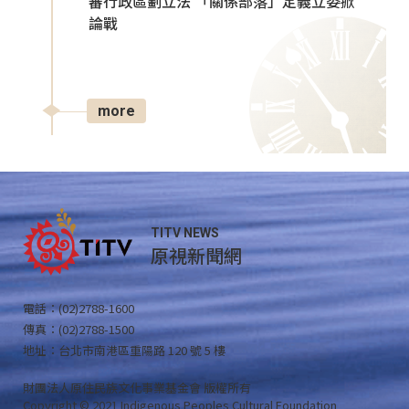
審行政區劃立法 「關係部落」定義立委掀
論戰
more
TITV NEWS
原視新聞網
電話：(02)2788-1600
傳真：(02)2788-1500
地址：台北市南港區重陽路 120 號 5 樓
財團法人原住民族文化事業基金會 版權所有
Copyright © 2021 Indigenous Peoples Cultural Foundation