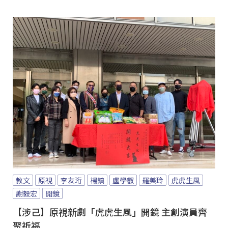
教文
原視
李友珩
楊鎮
盧學叡
羅美玲
虎虎生風
謝毅宏
開鏡
【涉己】原視新劇「虎虎生風」開鏡 主創演員齊
聚祈福