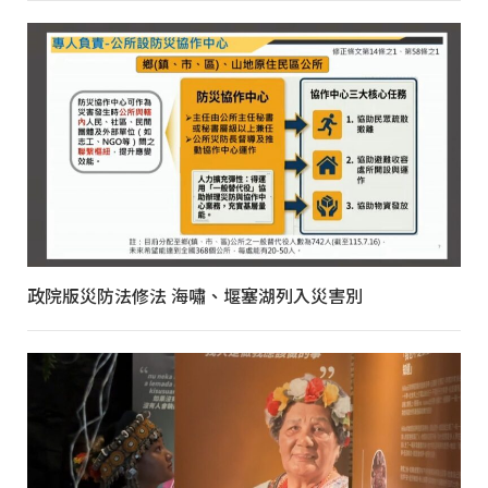
政院版災防法修法 海嘯、堰塞湖列入災害別