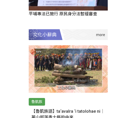
平埔專法已施行 原民身分法暫緩審查
文化小辭典
魯凱族
【魯凱族語】ta‘avalra ‘i tatolohae ni｜
萬山部落勇士祭的由來