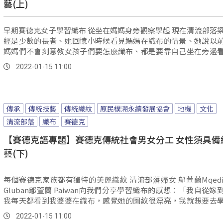
藝(上)
早期賽德克女子學習織布 從坐在媽媽身旁觀察學起 現在清流部落梁媽媽已
經是少數的長者、她回憶小時候看見媽媽在織布的情景、她說以
媽媽們不會刻意教女孩子們要怎麼織布、都是要靠自己坐在旁邊
織布學習。
2022-01-15 11:00
傳承
傳統技藝
傳統織紋
原民樸溯永續發展協會
地機
文化
清流部落
織布
賽德克
【賽德克語專題】賽德克傳統社會男女分工 女性須具備
藝(下)
每個賽德克家族都有獨特的美麗織紋 清流部落婦女 鄔萱蘭Mqedil alang
Gluban鄔萱蘭 Paiwan向我們分享學習織布的感想：「我自從嫁
我每天都看到我婆婆在織布，感覺她的圖紋很漂亮，我就想要去
我要學的話，以後還可以傳承給我的小孩子，因為她的紋路好
2022-01-15 11:00
亮，我很喜歡。