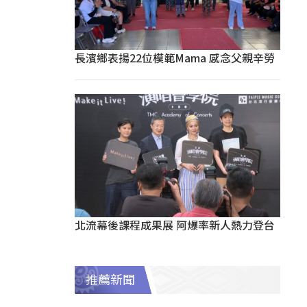
長濱鄉表揚22位模範Mama 感念父親辛勞
北流幕後課程成果展 阿爆率新人熱力登台
推薦新聞