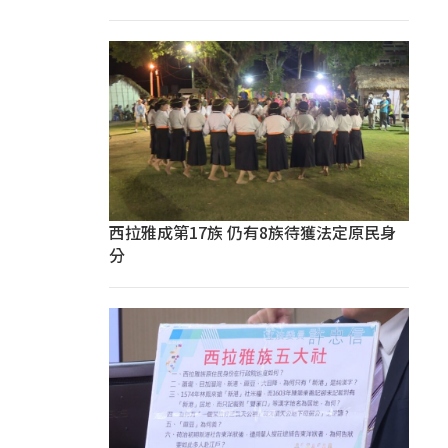
西拉雅成第17族 仍有8族待獲法定原民身
分