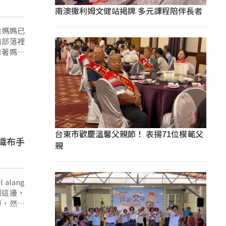
南澳撒利姆文健站揭牌 多元課程陪伴長者
前部落裡
看著媽媽
台東市歡慶溫馨父親節！ 表揚71位模範父
織布手
親
到這邊，
學，然後
多都很漂