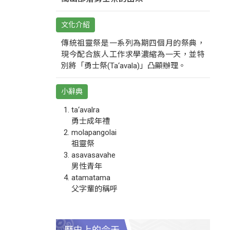
文化介紹
傳統祖靈祭是一系列為期四個月的祭典，
現今配合族人工作求學濃縮為一天，並特
別將「勇士祭(Ta‘avala)」凸顯辦理。
小辭典
ta‘avalra
勇士成年禮
molapangolai
祖靈祭
asavasavahe
男性青年
atamatama
父字輩的稱呼
歷史上的今天