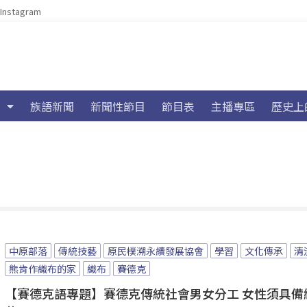
Instagram
族語新聞
新聞性節目
節目表
主播專區
歷史上
中原部落
傳統技藝
原民樸溯永續發展協會
學習
文化傳承
清
熊肯作織布的家
織布
賽德克
【賽德克語專題】賽德克傳統社會男女分工 女性須具備