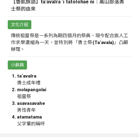
【魯凱族語】ta‘avalra ‘i tatolohae ni｜萬山部落勇
士祭的由來
文化介紹
傳統祖靈祭是一系列為期四個月的祭典，現今配合族人工
作求學濃縮為一天，並特別將「勇士祭(Ta‘avala)」凸顯
辦理。
小辭典
ta‘avalra
勇士成年禮
molapangolai
祖靈祭
asavasavahe
男性青年
atamatama
父字輩的稱呼