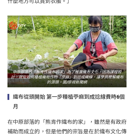
什麼地方可以買到衣服。」
中原部落的「熊肯作織布的家」為了推廣織布文化，因為課程設
計，就從如何種植織物作物「苧麻」到捻成織線，讓學員暸解織布
的源頭。圖/原視新聞網
織布從頭開始 第一步種植苧麻到成捻線費時6個
月
在中原部落的「熊肯作織布的家」，雖然是有政府
補助而成立的，但是他們的宗旨是在於織布文化傳