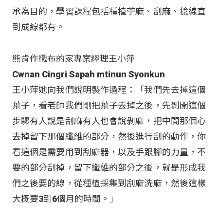
承為目的，學習課程包括種植苧麻、刮麻、捻線直
到成線都有。
熊肯作織布的家專案經理王小萍
Cwnan Cingri Sapah mtinun Syonkun
王小萍她向我們說明製作過程：「我們先去掉這個
葉子，看老師我們剛把葉子去掉之後，先剝開這個
步驟有人說是刮麻有人也會說剝麻，把中間那個心
去掉留下那個纖維的部分，然後進行刮的動作，你
看這個是需要用到刮麻器，以及手跟腳的力量，不
要的部分刮掉，留下纖維的部分之後，就是形成我
們之後要的線，從種植採集到刮麻洗麻，然後這樣
大概要3到6個月的時間。」