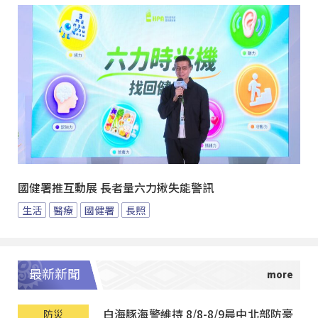
國健署推互動展 長者量六力揪失能警訊
生活
醫療
國健署
長照
最新新聞
白海豚海警維持 8/8-8/9晨中北部防豪
防災