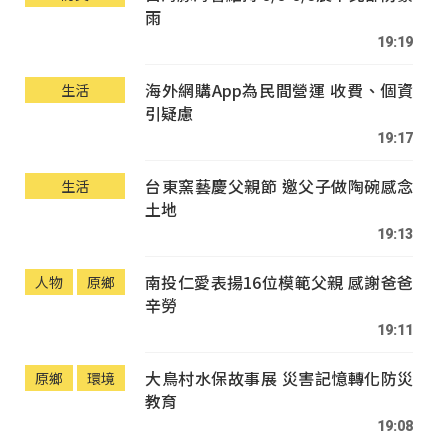
雨
19:19
海外網購App為民間營運 收費、個資
生活
引疑慮
19:17
台東窯藝慶父親節 邀父子做陶碗感念
生活
土地
19:13
南投仁愛表揚16位模範父親 感謝爸爸
人物
原鄉
辛勞
19:11
大鳥村水保故事展 災害記憶轉化防災
原鄉
環境
教育
19:08