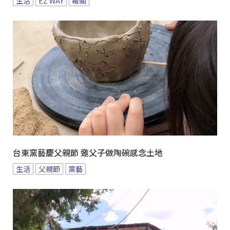
生活
EZ WAY
報關
台東窯藝慶父親節 邀父子做陶碗感念土地
生活
父親節
窯藝