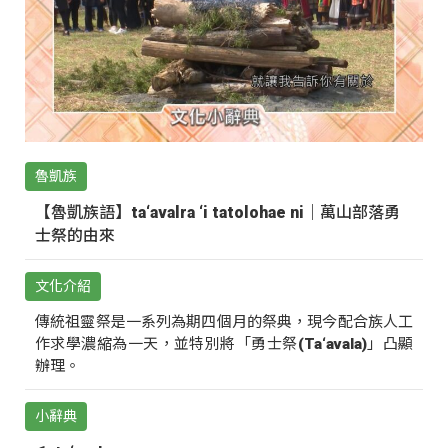
魯凱族
【魯凱族語】ta‘avalra ‘i tatolohae ni｜萬山部落勇
士祭的由來
文化介紹
傳統祖靈祭是一系列為期四個月的祭典，現今配合族人工
作求學濃縮為一天，並特別將「勇士祭(Ta‘avala)」凸顯
辦理。
小辭典