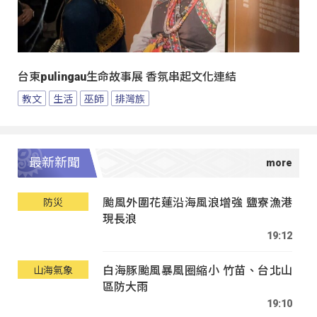
台東pulingau生命故事展 香氛串起文化連結
教文
生活
巫師
排灣族
最新新聞
颱風外圍花蓮沿海風浪增強 鹽寮漁港
防災
現長浪
19:12
白海豚颱風暴風圈縮小 竹苗、台北山
山海氣象
區防大雨
19:10