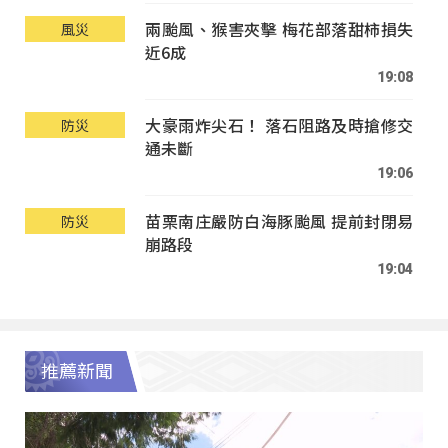
兩颱風、猴害夾擊 梅花部落甜柿損失
風災
近6成
19:08
大豪雨炸尖石！ 落石阻路及時搶修交
防災
通未斷
19:06
苗栗南庄嚴防白海豚颱風 提前封閉易
防災
崩路段
19:04
推薦新聞