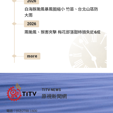
2026
白海豚颱風暴風圈縮小 竹苗、台北山區防
大雨
2026
兩颱風、猴害夾擊 梅花部落甜柿損失近6成
more
TITV NEWS
原視新聞網
電話：(02)2788-1600