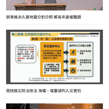
屏東推永久屋地籍分割分照 解長年產權難題
政院版災防法修法 海嘯、堰塞湖列入災害別