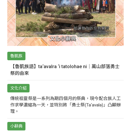
魯凱族
【魯凱族語】ta‘avalra ‘i tatolohae ni｜萬山部落勇士
祭的由來
文化介紹
傳統祖靈祭是一系列為期四個月的祭典，現今配合族人工
作求學濃縮為一天，並特別將「勇士祭(Ta‘avala)」凸顯辦
理。
小辭典