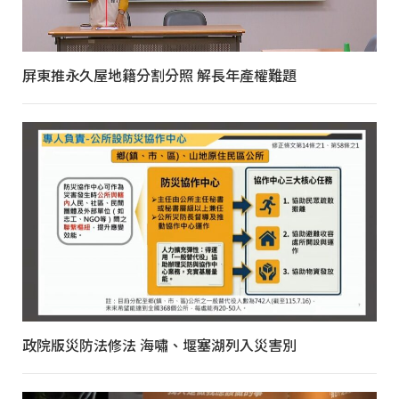
屏東推永久屋地籍分割分照 解長年產權難題
政院版災防法修法 海嘯、堰塞湖列入災害別