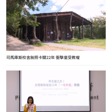
司馬庫斯校舍無照卡關22年 衝擊童受教權