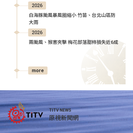
2026
白海豚颱風暴風圈縮小 竹苗、台北山區防
大雨
2026
兩颱風、猴害夾擊 梅花部落甜柿損失近6成
more
TITV NEWS
原視新聞網