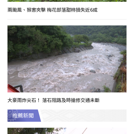
兩颱風、猴害夾擊 梅花部落甜柿損失近6成
大豪雨炸尖石！ 落石阻路及時搶修交通未斷
推薦新聞