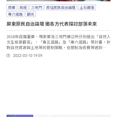
原鄉
政經
三地門
原住民族自治論壇
土石崩落
專六道路
觀光
屏東原民自治論壇 邀各方代表探討部落未來
2018年起霧臺鄉、瑪家鄉及三地門鄉公所分別提出「自然人
文生態景觀區」、「專五道路」及「專六道路」等計畫，針
對自然資源與土地等的管制策略，但管制及收費等遇到諸多
困難和窒礙難行之處。
2022-03-10 19:59