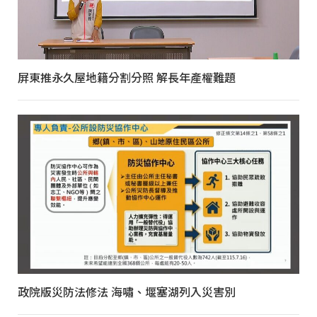
屏東推永久屋地籍分割分照 解長年產權難題
政院版災防法修法 海嘯、堰塞湖列入災害別