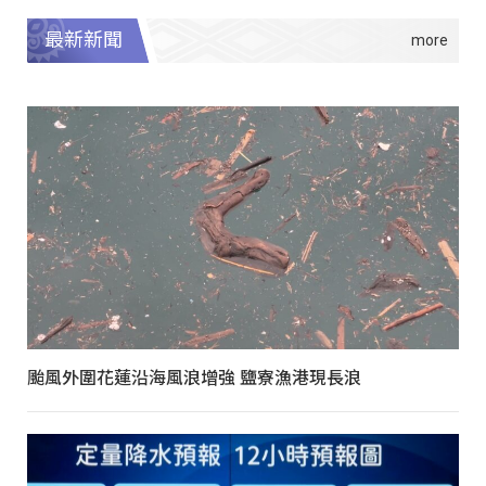
最新新聞
颱風外圍花蓮沿海風浪增強 鹽寮漁港現長浪