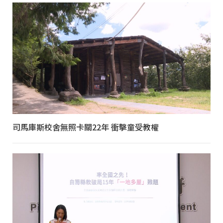
司馬庫斯校舍無照卡關22年 衝擊童受教權