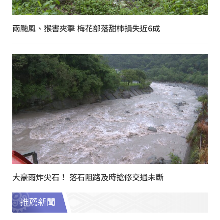
兩颱風、猴害夾擊 梅花部落甜柿損失近6成
大豪雨炸尖石！ 落石阻路及時搶修交通未斷
推薦新聞