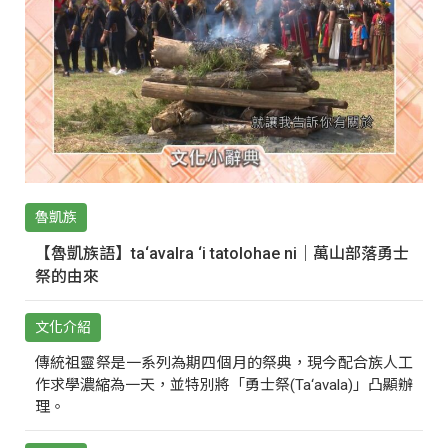
魯凱族
【魯凱族語】ta‘avalra ‘i tatolohae ni｜萬山部落勇士
祭的由來
文化介紹
傳統祖靈祭是一系列為期四個月的祭典，現今配合族人工
作求學濃縮為一天，並特別將「勇士祭(Ta‘avala)」凸顯辦
理。