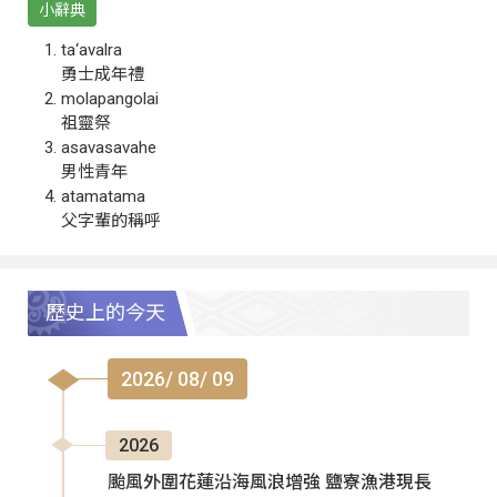
小辭典
ta‘avalra
勇士成年禮
molapangolai
祖靈祭
asavasavahe
男性青年
atamatama
父字輩的稱呼
歷史上的今天
2026/ 08/ 09
2026
颱風外圍花蓮沿海風浪增強 鹽寮漁港現長