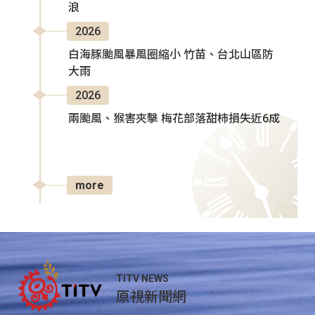
浪
2026
白海豚颱風暴風圈縮小 竹苗、台北山區防
大雨
2026
兩颱風、猴害夾擊 梅花部落甜柿損失近6成
more
TITV NEWS
原視新聞網