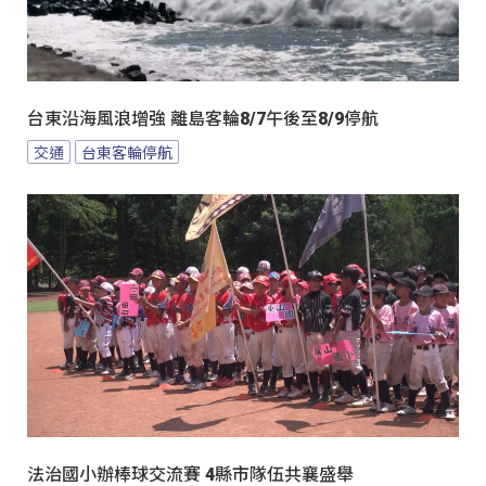
台東沿海風浪增強 離島客輪8/7午後至8/9停航
交通
台東客輪停航
法治國小辦棒球交流賽 4縣市隊伍共襄盛舉