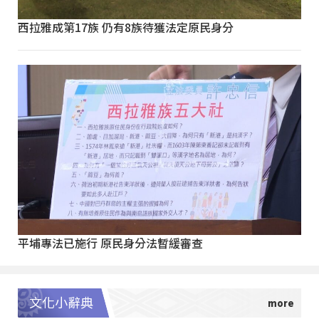
西拉雅成第17族 仍有8族待獲法定原民身分
平埔專法已施行 原民身分法暫緩審查
文化小辭典