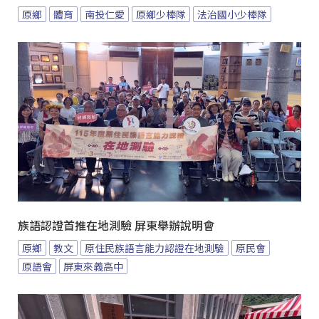
原鄉
體育
南投仁愛
原鄉少棒隊
法治國小少棒隊
族語認證首推在地測驗 屏東舉辦說明會
原鄉
教文
原住民族語言能力認證在地測驗
原民會
原語會
屏東來義高中