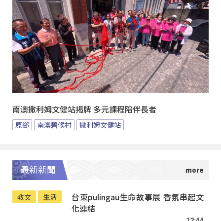
南澳撒利姆文健站揭牌 多元課程陪伴長者
原鄉
南澳碧候村
撒利姆文健站
最新新聞
台東pulingau生命故事展 香氛串起文
教文
生活
化連結
12:44