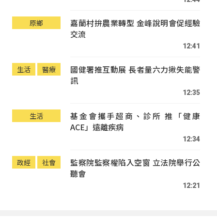
嘉蘭村拚農業轉型 金峰說明會促經驗
原鄉
交流
12:41
國健署推互動展 長者量六力揪失能警
生活
醫療
訊
12:35
基金會攜手超商、診所 推「健康
生活
ACE」遠離疾病
12:34
監察院監察權陷入空窗 立法院舉行公
政經
社會
聽會
12:21