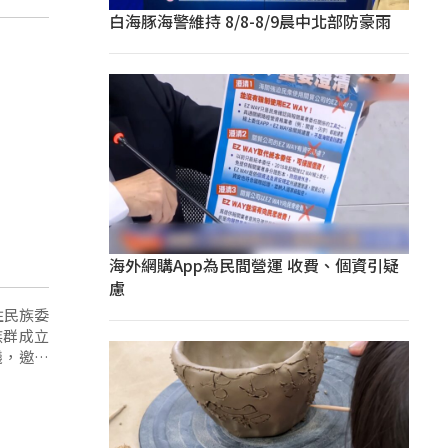
白海豚海警維持 8/8-8/9晨中北部防豪雨
海外網購App為民間營運 收費、個資引疑
慮
住民族委
族群成立
議，邀集
並和現行
族語能力