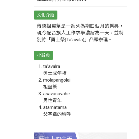
文化介紹
傳統祖靈祭是一系列為期四個月的祭典，
現今配合族人工作求學濃縮為一天，並特
別將「勇士祭(Ta‘avala)」凸顯辦理。
小辭典
ta‘avalra
勇士成年禮
molapangolai
祖靈祭
asavasavahe
男性青年
atamatama
父字輩的稱呼
歷史上的今天