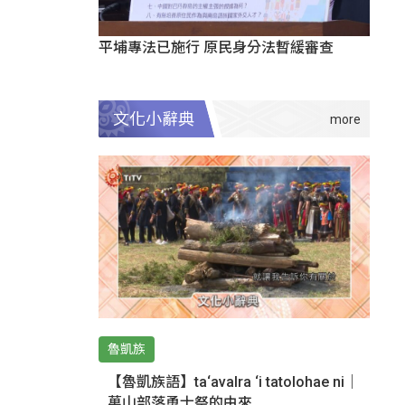
平埔專法已施行 原民身分法暫緩審查
文化小辭典
魯凱族
【魯凱族語】ta‘avalra ‘i tatolohae ni｜
萬山部落勇士祭的由來