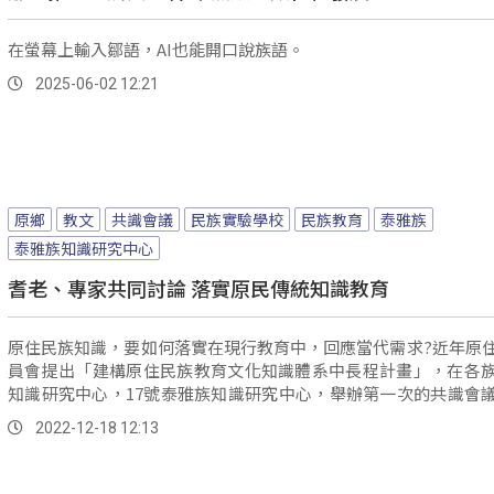
在螢幕上輸入鄒語，AI也能開口說族語。
2025-06-02 12:21
原鄉
教文
共識會議
民族實驗學校
民族教育
泰雅族
泰雅族知識研究中心
耆老、專家共同討論 落實原民傳統知識教育
原住民族知識，要如何落實在現行教育中，回應當代需求?近年原
員會提出「建構原住民族教育文化知識體系中長程計畫」，在各
知識研究中心，17號泰雅族知識研究中心，舉辦第一次的共識會
泰雅族各流域耆老，專家和民族教育者，對語言和文化的分類，
2022-12-18 12:13
課綱對接，族語教師從教育現場觀察，表示年輕一輩的後代，對
仍需加強，在教材設計上也將有所調整。