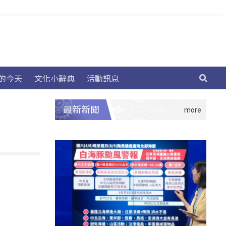
的今天
文化小辭典
活動訊息
最新新聞