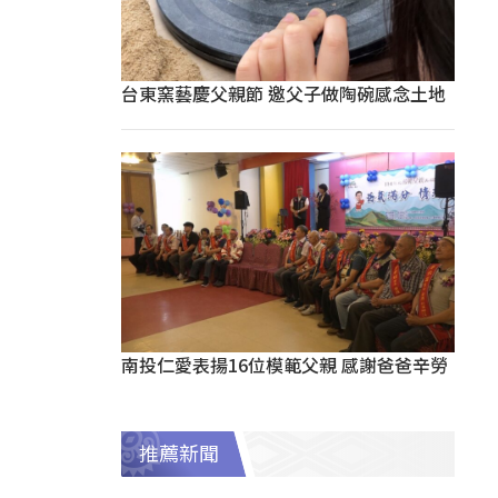
台東窯藝慶父親節 邀父子做陶碗感念土地
南投仁愛表揚16位模範父親 感謝爸爸辛勞
推薦新聞