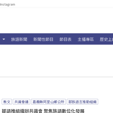
Instagram
族語新聞
新聞性節目
節目表
主播專區
歷史上
教文
共識會議
嘉義縣阿里山鄉公所
鄒族語言推動組織
鄒語推組織辦共識會 聚焦族語數位化發展