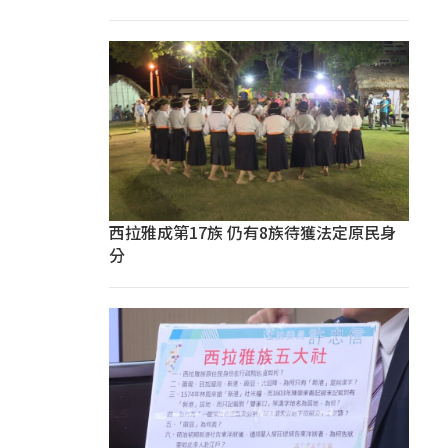
西拉雅成第17族 仍有8族待獲法定原民身
分