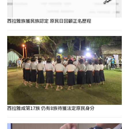
西拉雅族獲民族認定 原民日回顧正名歷程
西拉雅成第17族 仍有8族待獲法定原民身分