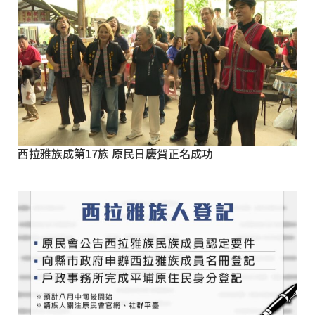
西拉雅族成第17族 原民日慶賀正名成功