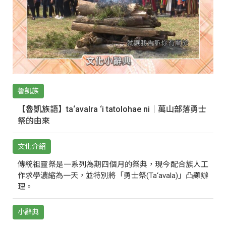
魯凱族
【魯凱族語】ta‘avalra ‘i tatolohae ni｜萬山部落勇士
祭的由來
文化介紹
傳統祖靈祭是一系列為期四個月的祭典，現今配合族人工
作求學濃縮為一天，並特別將「勇士祭(Ta‘avala)」凸顯辦
理。
小辭典