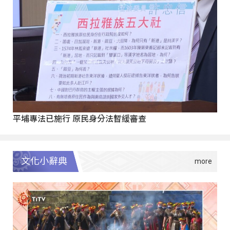
平埔專法已施行 原民身分法暫緩審查
文化小辭典