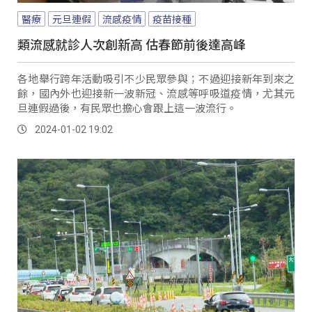
醫療
元旦連假
流感疫情
疫苗接種
類流感就診人次創新高 估春節前後達高峰
各地舉行跨年活動吸引不少民眾參與；不過迎接新年到來之
餘，國內外也迎接新一波新冠、流感等呼吸道疫情，尤其元
旦連假過後，有民眾也擔心會跟上這一波流行。
2024-01-02 19:02