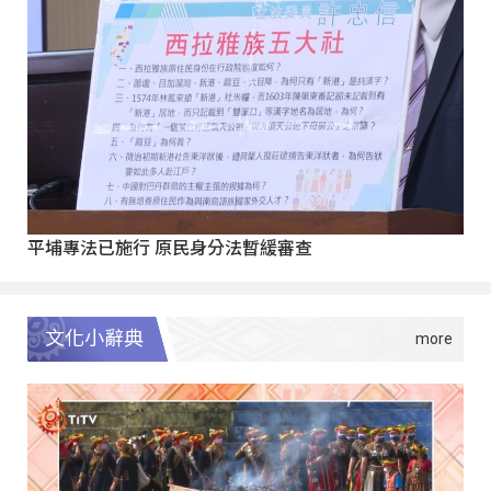
平埔專法已施行 原民身分法暫緩審查
文化小辭典