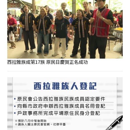
西拉雅族成第17族 原民日慶賀正名成功