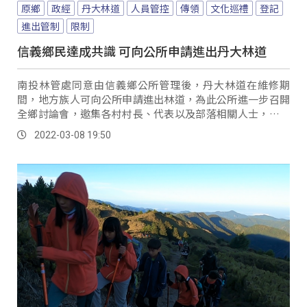
原鄉
政經
丹大林道
人員管控
傳領
文化巡禮
登記
進出管制
限制
信義鄉民達成共識 可向公所申請進出丹大林道
南投林管處同意由信義鄉公所管理後，丹大林道在維修期
間，地方族人可向公所申請進出林道，為此公所進一步召開
全鄉討論會，邀集各村村長、代表以及部落相關人士，來擬
訂日後申請以及管理規則，會中最後也達成部分共識...。
2022-03-08 19:50