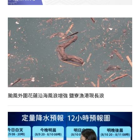
颱風外圍花蓮沿海風浪增強 鹽寮漁港現長浪