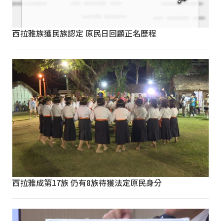
西拉雅族獲民族認定 原民日回顧正名歷程
西拉雅成第17族 仍有8族待獲法定原民身分