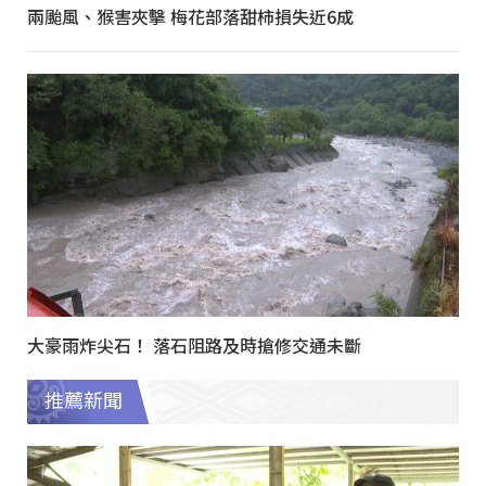
兩颱風、猴害夾擊 梅花部落甜柿損失近6成
大豪雨炸尖石！ 落石阻路及時搶修交通未斷
推薦新聞