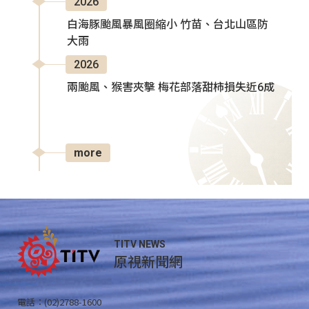
2026
白海豚颱風暴風圈縮小 竹苗、台北山區防
大雨
2026
兩颱風、猴害夾擊 梅花部落甜柿損失近6成
more
TITV NEWS
原視新聞網
電話：(02)2788-1600