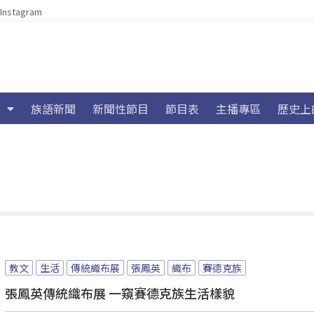
Instagram
族語新聞
新聞性節目
節目表
主播專區
歷史上
教文
生活
傳統織布展
張鳳英
織布
賽德克族
張鳳英傳統織布展 一窺賽德克族生活樣貌