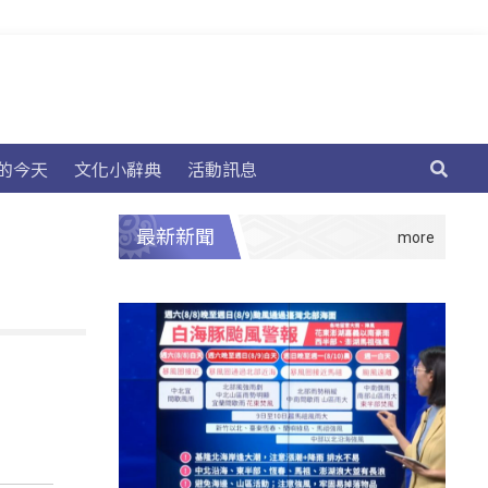
的今天
文化小辭典
活動訊息
最新新聞