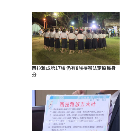
西拉雅成第17族 仍有8族待獲法定原民身
分