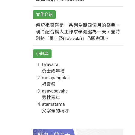
文化介紹
傳統祖靈祭是一系列為期四個月的祭典，
現今配合族人工作求學濃縮為一天，並特
別將「勇士祭(Ta‘avala)」凸顯辦理。
小辭典
ta‘avalra
勇士成年禮
molapangolai
祖靈祭
asavasavahe
男性青年
atamatama
父字輩的稱呼
歷史上的今天