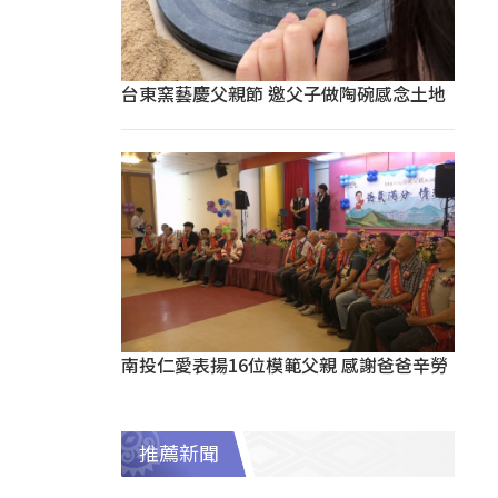
台東窯藝慶父親節 邀父子做陶碗感念土地
南投仁愛表揚16位模範父親 感謝爸爸辛勞
推薦新聞