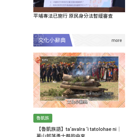
平埔專法已施行 原民身分法暫緩審查
文化小辭典
魯凱族
【魯凱族語】ta‘avalra ‘i tatolohae ni｜
萬山部落勇士祭的由來