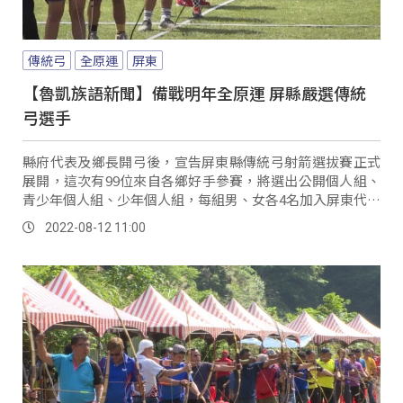
傳統弓
全原運
屏東
【魯凱族語新聞】備戰明年全原運 屏縣嚴選傳統
弓選手
縣府代表及鄉長開弓後，宣告屏東縣傳統弓射箭選拔賽正式
展開，這次有99位來自各鄉好手參賽，將選出公開個人組、
青少年個人組、少年個人組，每組男、女各4名加入屏東代表
隊。
2022-08-12 11:00