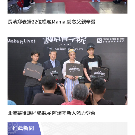
長濱鄉表揚22位模範Mama 感念父親辛勞
北流幕後課程成果展 阿爆率新人熱力登台
推薦新聞