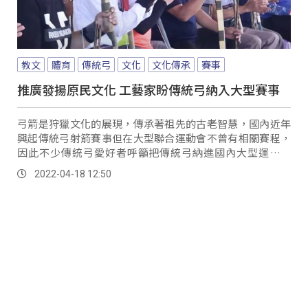
教文
體育
傳統弓
文化
文化傳承
賽事
推廣發揚原民文化 工藝家盼傳統弓納入大型賽事
弓箭是狩獵文化的展現，傳承著祖先的古老智慧，國內近年
興起傳統弓射箭賽事但在大型聯合運動會不曾有相關賽程，
因此不少傳統弓愛好者呼籲把傳統弓納進國內大型運動賽
會，大大推動傳承傳統弓箭活動。
2022-04-18 12:50