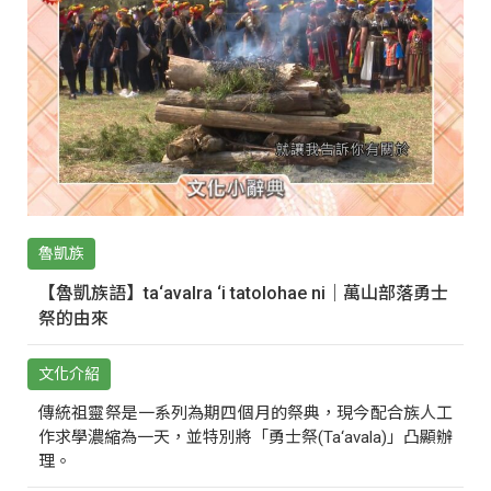
魯凱族
【魯凱族語】ta‘avalra ‘i tatolohae ni｜萬山部落勇士
祭的由來
文化介紹
傳統祖靈祭是一系列為期四個月的祭典，現今配合族人工
作求學濃縮為一天，並特別將「勇士祭(Ta‘avala)」凸顯辦
理。