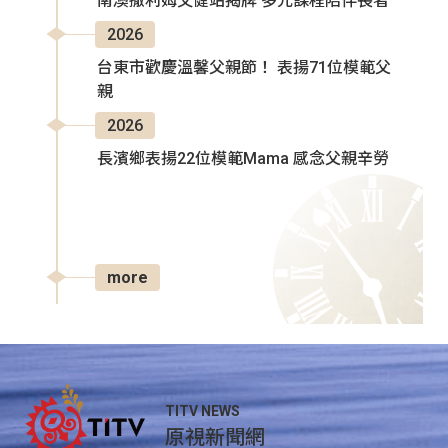
南澳撒利姆文健站揭牌 多元課程陪伴長者
2026
台東市歡慶溫馨父親節！ 表揚71位模範父
親
2026
長濱鄉表揚22位模範Mama 感念父親辛勞
more
TITV NEWS
原視新聞網