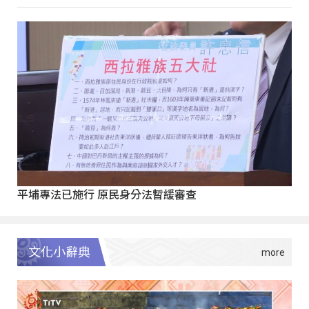
平埔專法已施行 原民身分法暫緩審查
文化小辭典