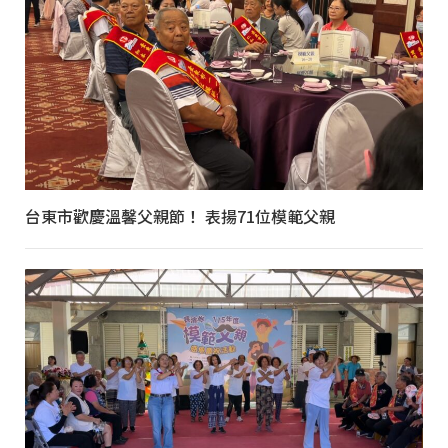
台東市歡慶溫馨父親節！ 表揚71位模範父親