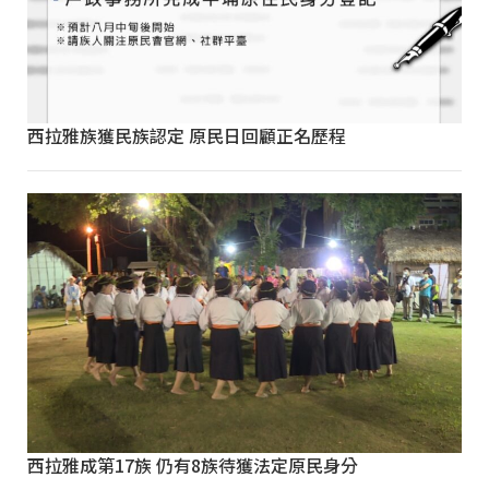
西拉雅族獲民族認定 原民日回顧正名歷程
西拉雅成第17族 仍有8族待獲法定原民身分