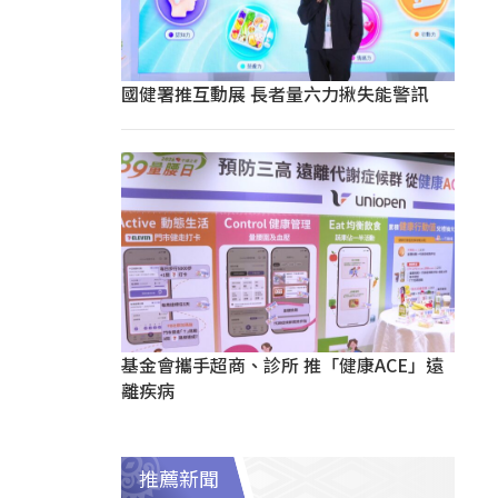
國健署推互動展 長者量六力揪失能警訊
基金會攜手超商、診所 推「健康ACE」遠
離疾病
推薦新聞