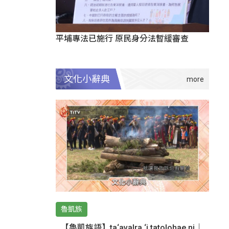
平埔專法已施行 原民身分法暫緩審查
文化小辭典
魯凱族
【魯凱族語】ta‘avalra ‘i tatolohae ni｜