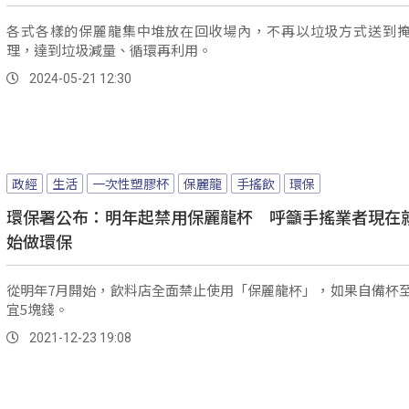
各式各樣的保麗龍集中堆放在回收場內，不再以垃圾方式送到
理，達到垃圾減量、循環再利用。
2024-05-21 12:30
政經
生活
一次性塑膠杯
保麗龍
手搖飲
環保
環保署公布：明年起禁用保麗龍杯 呼籲手搖業者現在
始做環保
從明年7月開始，飲料店全面禁止使用「保麗龍杯」，如果自備杯
宜5塊錢。
2021-12-23 19:08