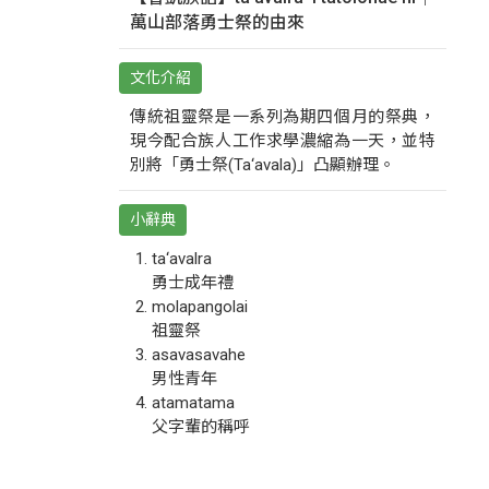
萬山部落勇士祭的由來
文化介紹
傳統祖靈祭是一系列為期四個月的祭典，
現今配合族人工作求學濃縮為一天，並特
別將「勇士祭(Ta‘avala)」凸顯辦理。
小辭典
ta‘avalra
勇士成年禮
molapangolai
祖靈祭
asavasavahe
男性青年
atamatama
父字輩的稱呼