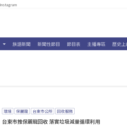
Instagram
族語新聞
新聞性節目
節目表
主播專區
歷史上
環境
保麗龍
台東市公所
回收服務
台東市推保麗龍回收 落實垃圾減量循環利用