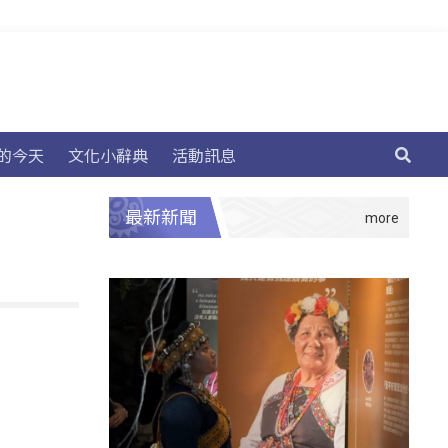
的今天
文化小辭典
活動訊息
最新新聞