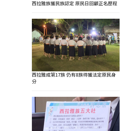
西拉雅族獲民族認定 原民日回顧正名歷程
西拉雅成第17族 仍有8族待獲法定原民身
分