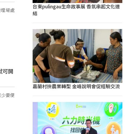
台東pulingau生命故事展 香氛串起文化連
掩埋場處
結
就可開
嘉蘭村拚農業轉型 金峰說明會促經驗交流
至少要便