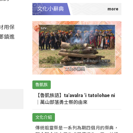
文化小辭典
材用保
鄉鎮進
魯凱族
【魯凱族語】ta‘avalra ‘i tatolohae ni
｜萬山部落勇士祭的由來
文化介紹
傳統祖靈祭是一系列為期四個月的祭典，