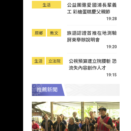
公益團邀愛國浦長輩義
生活
工 彩繪蛋糕慶父親節
19:28
族語認證首推在地測驗
原鄉
教文
屏東舉辦說明會
19:20
公視預算遭立院腰斬 恐
生活
立法院
流失內容創作人才
19:15
推薦新聞