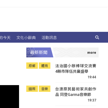
的今天
文化小辭典
活動訊息
最新新聞
法治國小辦棒球交流賽
原鄉
體育
4縣市隊伍共襄盛舉
19:44
台澳原民藝術家共創作
國際
音樂
品 同登Garma音樂節
19:37