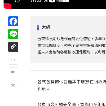
Facebook
大綱
Line
台東縣長期缺乏保麗龍去化管道，多年來
雄市民間廠商，領先全縣首推保麗龍回收
諾未來會協助各鄉鎮收運保麗龍，以利鄉
A
各式各樣的保麗龍集中堆放在回收
A
利用。
A
台東市公所領先全縣，宣佈自今年4