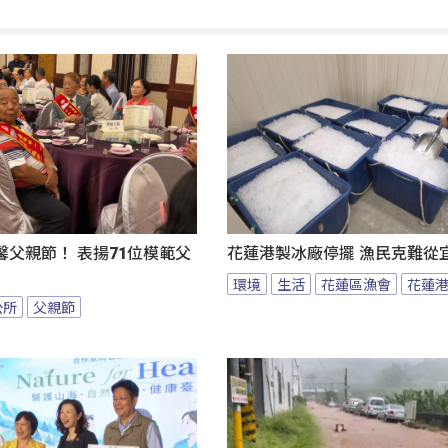
父親節！ 表揚71位模範父
花蓮港製冰廠停擺 漁民克難從
環境
生活
花蓮區漁會
花蓮
公所
父親節