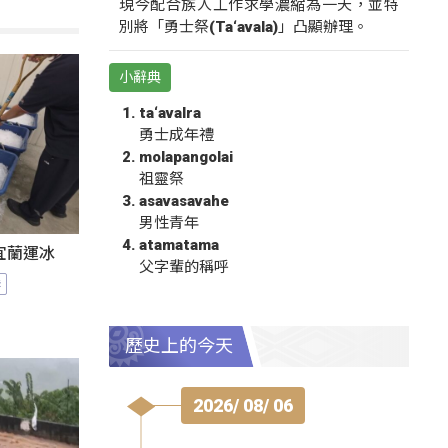
現今配合族人工作求學濃縮為一天，並特
別將「勇士祭(Ta‘avala)」凸顯辦理。
小辭典
ta‘avalra
勇士成年禮
molapangolai
祖靈祭
asavasavahe
男性青年
atamatama
宜蘭運冰
父字輩的稱呼
港
歷史上的今天
2026/ 08/ 06