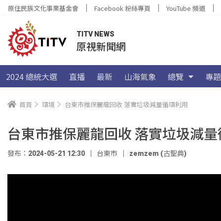
原住民族文化事業基金會
Facebook 粉絲專頁
YouTube 頻道
TITV NEWS
原視新聞網
2024 總統大選
直播
最新
山海氣象
總覽
專題
首頁
環境
台東市推保麗龍回收 落實垃圾減量循環利用
台東市推保麗龍回收 落實垃圾減量
發布：2024-05-21 12:30
台東市
zemzem (古聖典)