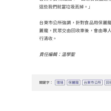
這些我們就當垃圾丟掉。」
台東市公所強調，針對食品用保麗
麗龍，民眾交由回收車後，會由專
行清收。
責任編輯：温學聖
關鍵字：
環境
保麗龍
台東市公所
回