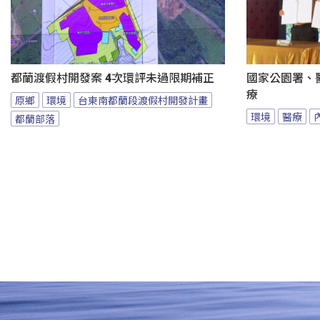
都蘭渡假村開發案 4次環評未過限期補正
國家公園署、
療
原鄉
環境
台東南都蘭段渡假村開發計畫
環境
醫療
都蘭部落