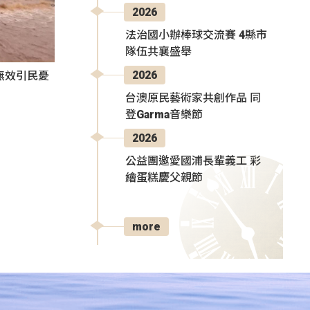
2026
法治國小辦棒球交流賽 4縣市
隊伍共襄盛舉
2026
無效引民憂
台澳原民藝術家共創作品 同
登Garma音樂節
2026
公益團邀愛國浦長輩義工 彩
繪蛋糕慶父親節
more