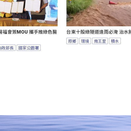
醫福會簽MOU 攜手推綠色醫
台東十股綠隧道逢雨必淹 治水
原鄉
環境
南王里
積水
內政部長
國家公園署