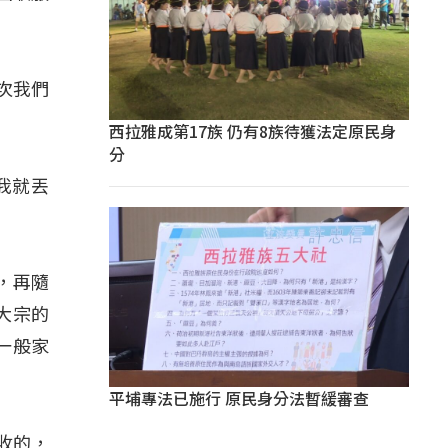
次我們
西拉雅成第17族 仍有8族待獲法定原民身
分
我就丟
，再隨
大宗的
一般家
平埔專法已施行 原民身分法暫緩審查
收的，