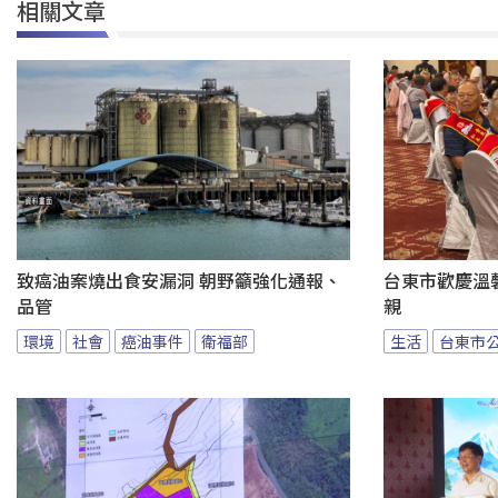
相關文章
致癌油案燒出食安漏洞 朝野籲強化通報、
台東市歡慶溫馨
品管
親
環境
社會
癌油事件
衛福部
生活
台東市