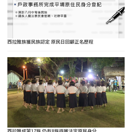
西拉雅族獲民族認定 原民日回顧正名歷程
西拉雅成第17族 仍有8族待獲法定原民身分