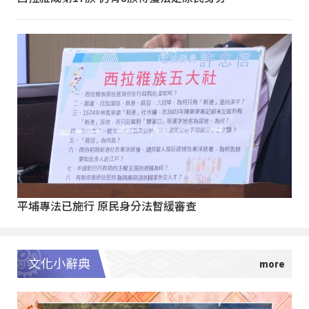
平埔專法已施行 原民身分法暫緩審查
文化小辭典