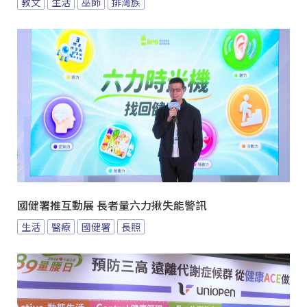
教文
生活
巫師
排灣族
國健署推互動展 長者量六力揪失能警訊
生活
醫療
國健署
長照