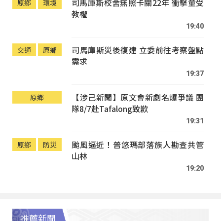
司馬庫斯校舍無照卡關22年 衝擊童受
原鄉
環境
教權
19:40
司馬庫斯災後復建 立委前往考察盤點
交通
原鄉
需求
19:37
【涉己新聞】原文會新劇名爆爭議 團
原鄉
隊8/7赴Tafalong致歉
19:31
颱風逼近！普悠瑪部落族人勘查共管
原鄉
防災
山林
19:20
推薦新聞