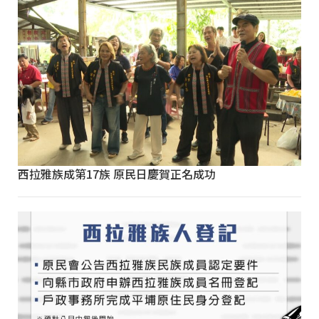
西拉雅族成第17族 原民日慶賀正名成功