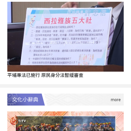
平埔專法已施行 原民身分法暫緩審查
文化小辭典