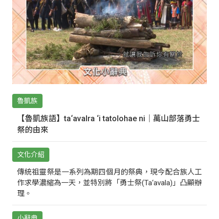
魯凱族
【魯凱族語】ta‘avalra ‘i tatolohae ni｜萬山部落勇士
祭的由來
文化介紹
傳統祖靈祭是一系列為期四個月的祭典，現今配合族人工
作求學濃縮為一天，並特別將「勇士祭(Ta‘avala)」凸顯辦
理。
小辭典