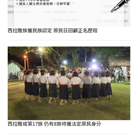
西拉雅族獲民族認定 原民日回顧正名歷程
西拉雅成第17族 仍有8族待獲法定原民身分