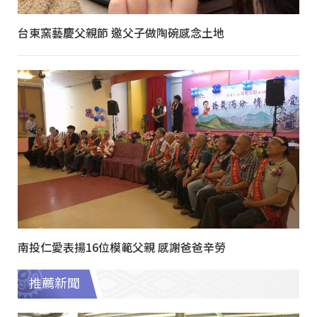
台東窯藝慶父親節 邀父子做陶碗感念土地
南投仁愛表揚16位模範父親 感謝爸爸辛勞
推薦新聞