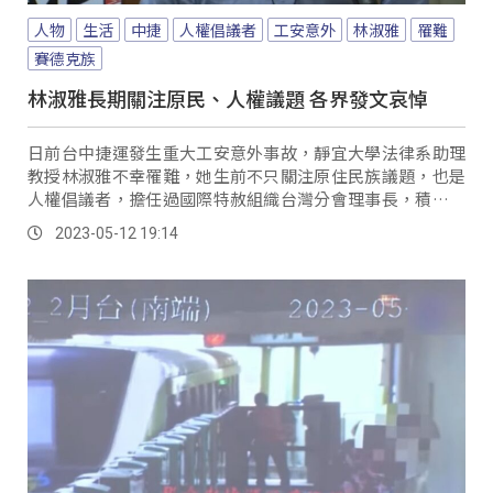
人物
生活
中捷
人權倡議者
工安意外
林淑雅
罹難
賽德克族
林淑雅長期關注原民、人權議題 各界發文哀悼
日前台中捷運發生重大工安意外事故，靜宜大學法律系助理
教授林淑雅不幸罹難，她生前不只關注原住民族議題，也是
人權倡議者，擔任過國際特赦組織台灣分會理事長，積極為
台灣、西藏等人權發聲，而這次發生意外，包括台權會、同
2023-05-12 19:14
志熱線等人權團體及學界也都紛紛發文哀悼。