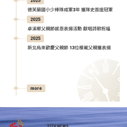
2025
德芙蘭國小少棒隊成軍3年 獲隊史首座冠軍
2025
卓溪鄉父親節感恩表揚活動 獻唱詩歌祝福
2025
新北烏來歡慶父親節 13位模範父親獲表揚
more
TITV NEWS