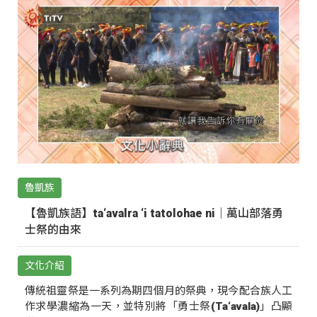
魯凱族
【魯凱族語】ta‘avalra ‘i tatolohae ni｜萬山部落勇
士祭的由來
文化介紹
傳統祖靈祭是一系列為期四個月的祭典，現今配合族人工
作求學濃縮為一天，並特別將「勇士祭(Ta‘avala)」凸顯