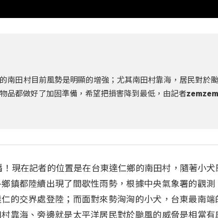
的南田村目前風勢是明顯的增強；尤其南田村靠海，居民對於
物品都做好了加固準備，希望把損害降到最低，由記者zemze
是的主播！現在記者的位置是在台東達仁鄉的南田村，隨著小犬
各鄉鎮都陸續出現了間歇性雨勢，根據中央氣象署的觀測
達仁的交界處登陸；而面對來勢洶洶的小犬，台東最南端
田村靠海、旁邊就是太平洋居民對於颱風的威脅是相當有