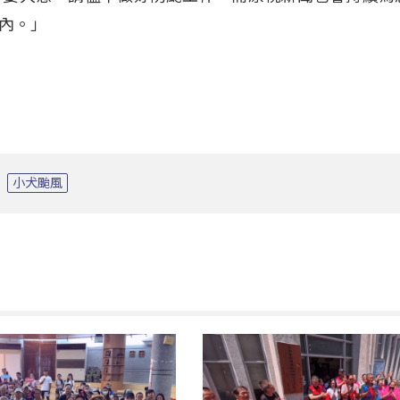
內。」
小犬颱風