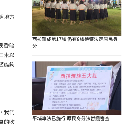
明地方
西拉雅成第17族 仍有8族待獲法定原民身
分
很昏暗
三米以
望能夠
？」
，我們
平埔專法已施行 原民身分法暫緩審查
風的吹