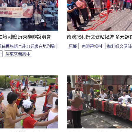
在地測驗 屏東舉辦說明會
南澳撒利姆文健站揭牌 多元課
原住民族語言能力認證在地測驗
原鄉
南澳碧候村
撒利姆文健站
會
屏東來義高中