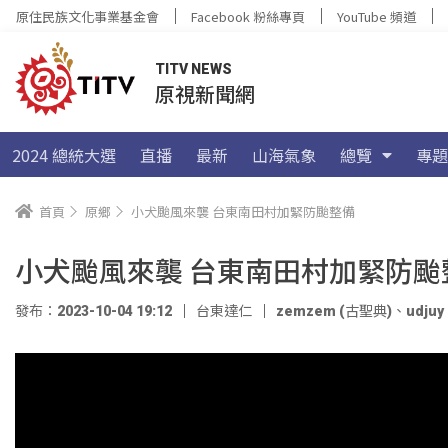
原住民族文化事業基金會
Facebook 粉絲專頁
YouTube 頻道
TITV NEWS
原視新聞網
2024 總統大選
直播
最新
山海氣象
總覽
專題
首頁
原鄉
小犬颱風來襲 台東南田村加緊防颱整備
小犬颱風來襲 台東南田村加緊防颱
發布：2023-10-04 19:12
台東達仁
zemzem (古聖典)
、
udjuy