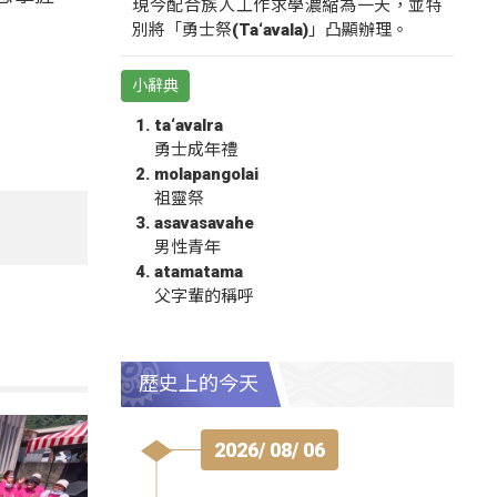
現今配合族人工作求學濃縮為一天，並特
別將「勇士祭(Ta‘avala)」凸顯辦理。
小辭典
ta‘avalra
勇士成年禮
molapangolai
祖靈祭
asavasavahe
男性青年
atamatama
父字輩的稱呼
歷史上的今天
2026/ 08/ 06