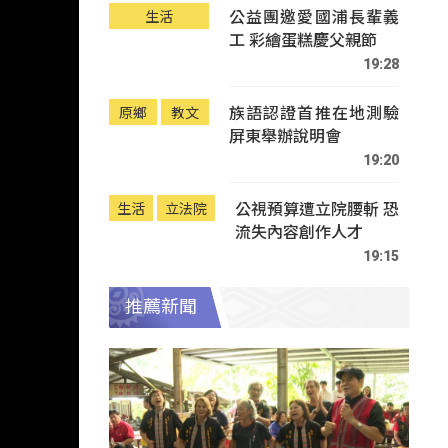
公益團邀愛國浦長輩義
生活
工 彩繪蛋糕慶父親節
19:28
族語認證首推在地測驗
原鄉
教文
屏東舉辦說明會
19:20
公視預算遭立院腰斬 恐
生活
立法院
流失內容創作人才
19:15
推薦新聞