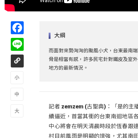
Facebook
大綱
Line
而面對來勢洶洶的颱風小犬，台東最南端
脅是相當有感，許多民宅針對鐵皮及室外
地方的最新情況。
A
記者 zemzem (古聖典)：「
A
續逼近，首當其衝的台東南迴地區
A
中心將會在明天清晨時段於恆春跟
村目前風雨是明顯的增強，尤其南