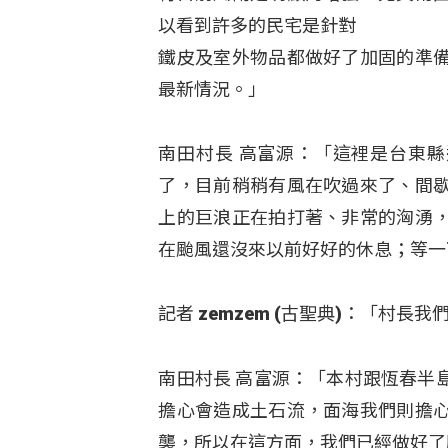
以看到許多的民宅是針對
鐵皮及室外物品都做好了加固的準
最新情況。」
南田村長 高富源：「這裡是台東
了，目前稍稍有風在吹過來了、間
上的巨浪正在拍打著、非常的洶湧
在颱風還沒來以前好好的休息；等一
記者 zemzem (古聖典)：「
南田村長 高富源：「本村跟恆春半
擔心會造成土石流，面海我們則擔
襲，所以在這方面，我們已經做好了