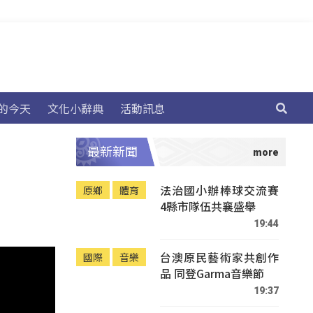
的今天
文化小辭典
活動訊息
最新新聞
法治國小辦棒球交流賽
原鄉
體育
4縣市隊伍共襄盛舉
19:44
台澳原民藝術家共創作
國際
音樂
品 同登Garma音樂節
19:37