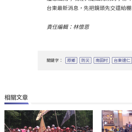
台東最新消息，先把鏡頭先交還給棚
責任編輯：林懷恩
關鍵字：
原鄉
防災
南田村
台東達仁
相關文章