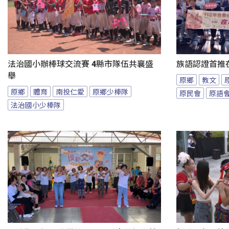
法治國小辦棒球交流賽 4縣市隊伍共襄盛
族語認證首推
舉
原鄉
教文
原鄉
體育
南投仁愛
原鄉少棒隊
原民會
原語
法治國小少棒隊