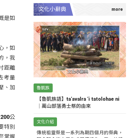
文化小辭典
概是如
心，如
的，我
村距離
去考量
壓、加
魯凱族
【魯凱族語】ta‘avalra ‘i tatolohae ni
｜萬山部落勇士祭的由來
200公
文化介紹
要特別
傳統祖靈祭是一系列為期四個月的祭典，
您掌握