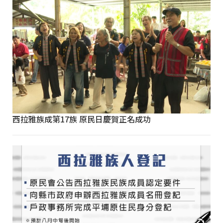
西拉雅族成第17族 原民日慶賀正名成功