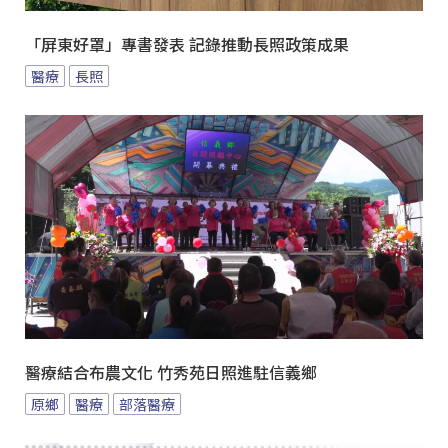
「屏東好罩」專書發表 記錄推動長照政策成果
醫療
長照
醫療結合布農文化 竹秀苑日照進駐信義鄉
原鄉
醫療
部落醫療