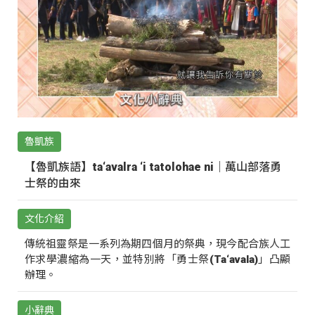
魯凱族
【魯凱族語】ta‘avalra ‘i tatolohae ni｜萬山部落勇
士祭的由來
文化介紹
傳統祖靈祭是一系列為期四個月的祭典，現今配合族人工
作求學濃縮為一天，並特別將「勇士祭(Ta‘avala)」凸顯
辦理。
小辭典