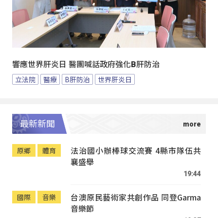
響應世界肝炎日 醫團喊話政府強化B肝防治
立法院
醫療
B肝防治
世界肝炎日
最新新聞
法治國小辦棒球交流賽 4縣市隊伍共
原鄉
體育
襄盛舉
19:44
台澳原民藝術家共創作品 同登Garma
國際
音樂
音樂節