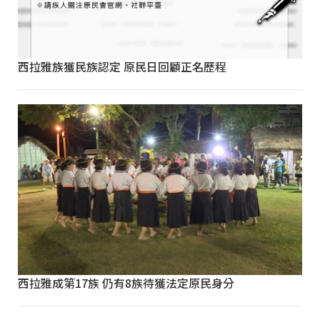
西拉雅族獲民族認定 原民日回顧正名歷程
西拉雅成第17族 仍有8族待獲法定原民身分