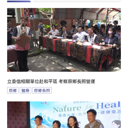
立委偕相關單位赴和平區 考察原鄉長照營運
原鄉
醫療
原鄉長照