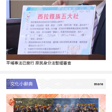
平埔專法已施行 原民身分法暫緩審查
文化小辭典