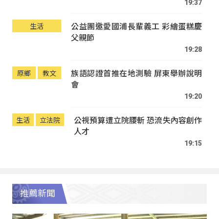
19:37
公益團邀愛國浦長輩義工 彩繪蛋糕慶
生活
父親節
19:28
族語認證首推在地測驗 屏東舉辦說明
原鄉
教文
會
19:20
公視預算遭立院腰斬 恐流失內容創作
生活
立法院
人才
19:15
推薦新聞