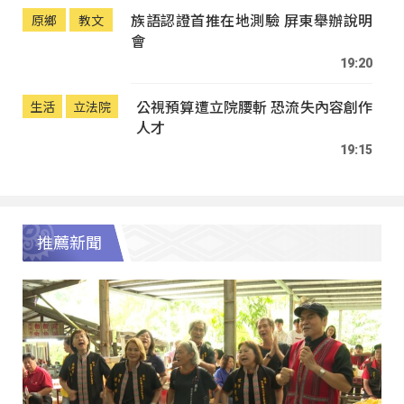
族語認證首推在地測驗 屏東舉辦說明
原鄉
教文
會
19:20
公視預算遭立院腰斬 恐流失內容創作
生活
立法院
人才
19:15
推薦新聞