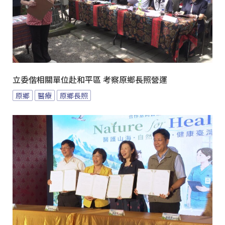
立委偕相關單位赴和平區 考察原鄉長照營運
原鄉
醫療
原鄉長照