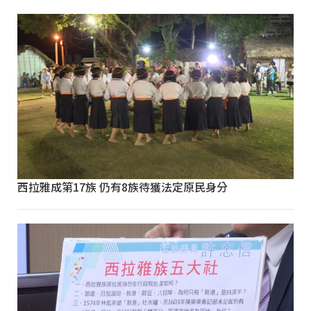
西拉雅成第17族 仍有8族待獲法定原民身分