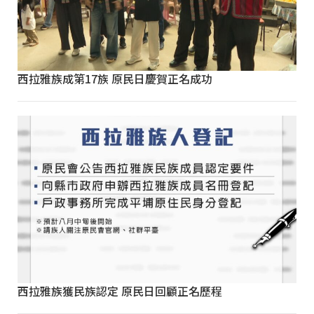
西拉雅族成第17族 原民日慶賀正名成功
西拉雅族獲民族認定 原民日回顧正名歷程