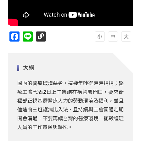
Facebook
Line
A
A
A
大綱
國內的醫療環境惡劣，這幾年吵得沸沸揚揚；醫
療工會代表2日上午集結在疾管署門口，要求衛
福部正視基層醫療人力的勞動環境及福利，並且
儘速將三班護病比入法、且持續與工會團體定期
開會溝通，不要再讓台灣的醫療環境，扼殺護理
人員的工作意願與熱忱。