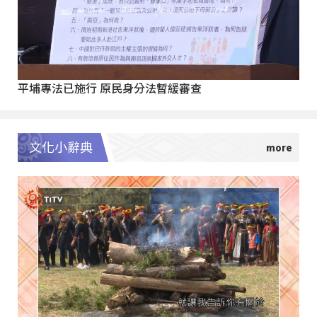
平埔專法已施行 原民身分法暫緩審查
文化小辭典