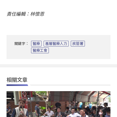
責任編輯：林懷恩
關鍵字：
醫療
基層醫療人力
疾管署
醫療工會
相關文章