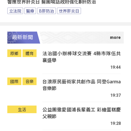
響應世界肝炎日 醫團喊話政府強化B肝防治
立法院
醫療
B肝防治
世界肝炎日
最新新聞
法治國小辦棒球交流賽 4縣市隊伍共
原鄉
體育
襄盛舉
19:44
台澳原民藝術家共創作品 同登Garma
國際
音樂
音樂節
19:37
公益團邀愛國浦長輩義工 彩繪蛋糕慶
生活
父親節
19:28