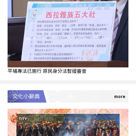
平埔專法已施行 原民身分法暫緩審查
文化小辭典