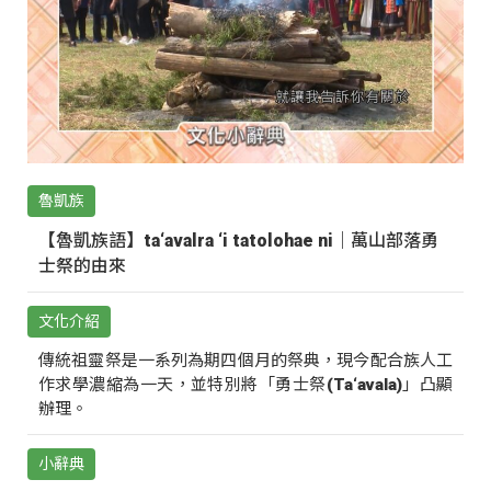
魯凱族
【魯凱族語】ta‘avalra ‘i tatolohae ni｜萬山部落勇
士祭的由來
文化介紹
傳統祖靈祭是一系列為期四個月的祭典，現今配合族人工
作求學濃縮為一天，並特別將「勇士祭(Ta‘avala)」凸顯
辦理。
小辭典