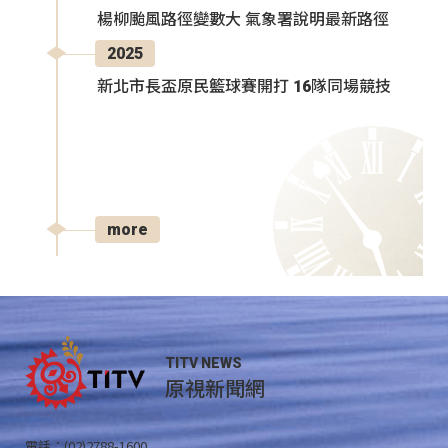
楊柳颱風路徑變數大 氣象署說明最新路徑
2025
新北市長盃原民籃球賽開打 16隊同場競技
more
TITV NEWS
原視新聞網
電話：(02)2788-1600