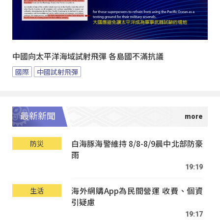
中國向太平洋海域試射飛彈 各島國不滿抗議
國際
中國試射飛彈
最新新聞
白海豚海警維持 8/8-8/9晨中北部防豪
防災
雨
19:19
海外網購App為民間營運 收費、個資
生活
引疑慮
19:17