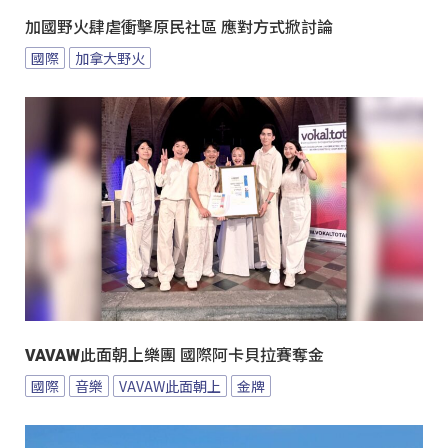
加國野火肆虐衝擊原民社區 應對方式掀討論
國際
加拿大野火
VAVAW此面朝上樂團 國際阿卡貝拉賽奪金
國際
音樂
VAVAW此面朝上
金牌