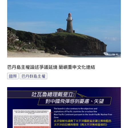
巴丹島主權論述爭議延燒 蘭嶼重申文化連結
國際
巴丹群島主權