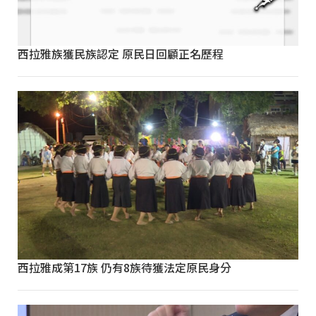
西拉雅族獲民族認定 原民日回顧正名歷程
西拉雅成第17族 仍有8族待獲法定原民身分