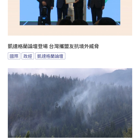
凱達格蘭論壇登場 台灣攜盟友抗境外威脅
國際
政經
凱達格蘭論壇