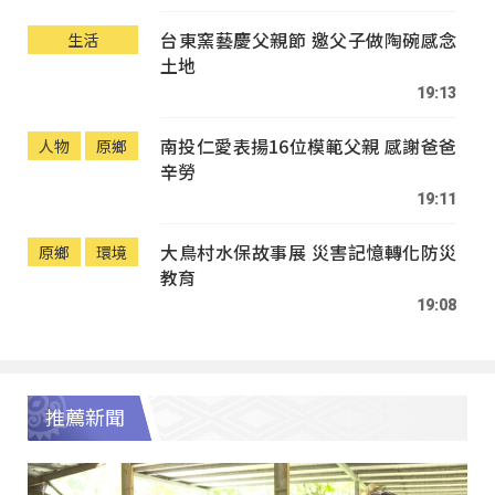
台東窯藝慶父親節 邀父子做陶碗感念
生活
土地
19:13
南投仁愛表揚16位模範父親 感謝爸爸
人物
原鄉
辛勞
19:11
大鳥村水保故事展 災害記憶轉化防災
原鄉
環境
教育
19:08
推薦新聞