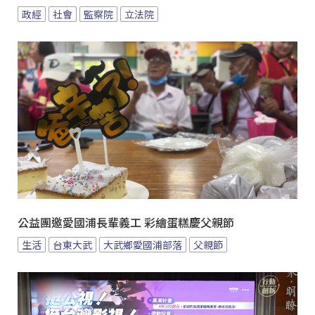
政經
社會
監察院
立法院
公益團邀愛國浦長輩義工 彩繪蛋糕慶父親節
生活
台東大武
大武鄉愛國浦部落
父親節