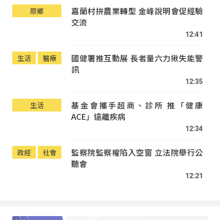
嘉蘭村拚農業轉型 金峰說明會促經驗
原鄉
交流
12:41
國健署推互動展 長者量六力揪失能警
生活
醫療
訊
12:35
基金會攜手超商、診所 推「健康
生活
ACE」遠離疾病
12:34
監察院監察權陷入空窗 立法院舉行公
政經
社會
聽會
12:21