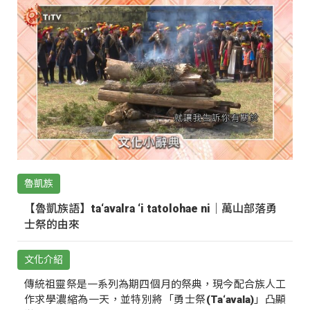
魯凱族
【魯凱族語】ta‘avalra ‘i tatolohae ni｜萬山部落勇
士祭的由來
文化介紹
傳統祖靈祭是一系列為期四個月的祭典，現今配合族人工
作求學濃縮為一天，並特別將「勇士祭(Ta‘avala)」凸顯