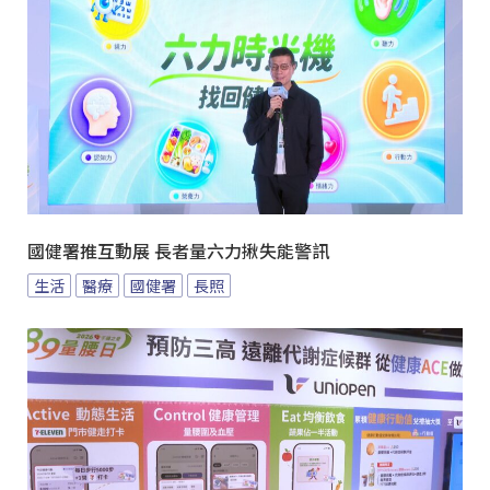
國健署推互動展 長者量六力揪失能警訊
生活
醫療
國健署
長照