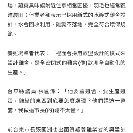
場，雞糞臭味讓附近住家相當困擾，羽毛也經常飄
進農田；但業者卻表示已採用新式的水簾式雞舍設
計，水會回收利用、雞糞不落地，完全符合環保規
範。
養雞場業者代表：「裡面會採用歐盟設計的模式來
設計雞舍，是全密閉式的雞舍(像)歐洲全自動化的
生產。」
台東縣議員 張國洲：「他要蓋雞舍、要生產雞
蛋，雞糞的東西到底要怎麼處理？他們講這一整
套，我做過市長(的)聽不太懂。」
前台東市長張國洲也出面質疑養雞業者的興建計