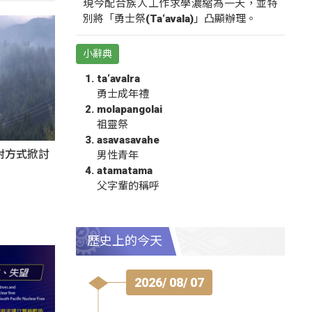
現今配合族人工作求學濃縮為一天，並特
別將「勇士祭(Ta‘avala)」凸顯辦理。
小辭典
ta‘avalra
勇士成年禮
molapangolai
祖靈祭
asavasavahe
對方式掀討
男性青年
atamatama
父字輩的稱呼
歷史上的今天
2026/ 08/ 07