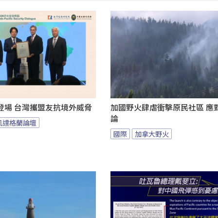
登場 台灣攜盟友抗境外威脅
加國野火肆虐衝擊原民社區 應
論
凱達格蘭論壇
國際
加拿大野火