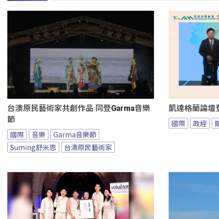
台澳原民藝術家共創作品 同登Garma音樂
凱達格蘭論壇
節
國際
政經
國際
音樂
Garma音樂節
Suming舒米恩
台澳原民藝術家