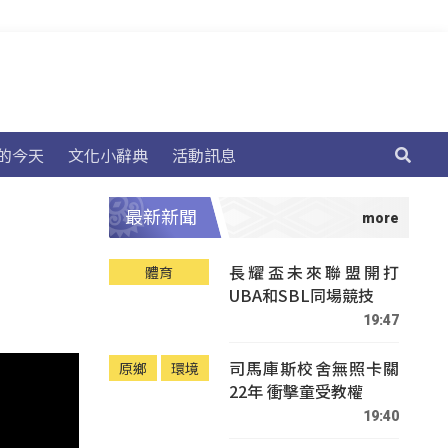
的今天
文化小辭典
活動訊息
最新新聞
長耀盃未來聯盟開打
體育
UBA和SBL同場競技
19:47
司馬庫斯校舍無照卡關
原鄉
環境
22年 衝擊童受教權
19:40