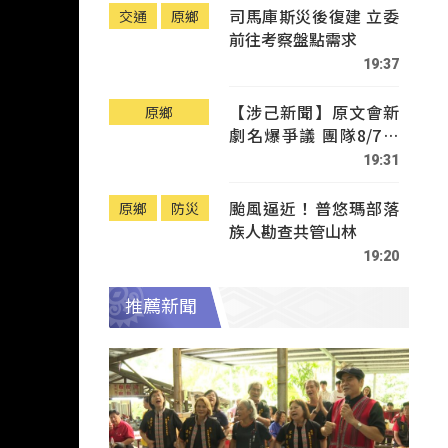
司馬庫斯災後復建 立委
交通
原鄉
前往考察盤點需求
19:37
【涉己新聞】原文會新
原鄉
劇名爆爭議 團隊8/7赴
Tafalong致歉
19:31
颱風逼近！普悠瑪部落
原鄉
防災
族人勘查共管山林
19:20
推薦新聞