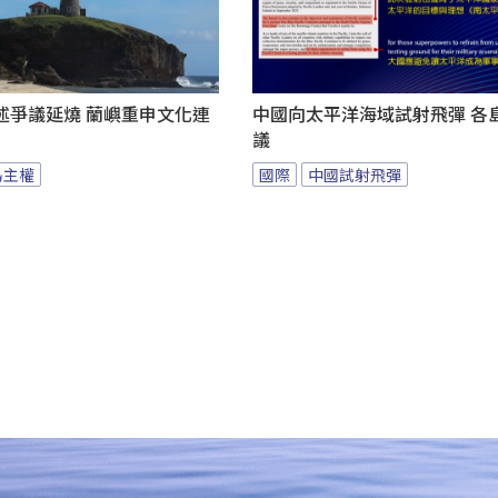
述爭議延燒 蘭嶼重申文化連
中國向太平洋海域試射飛彈 各
議
島主權
國際
中國試射飛彈