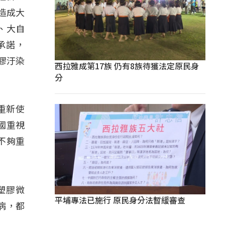
濟造成大
、大自
承諾，
膠汙染
西拉雅成第17族 仍有8族待獲法定原民身
分
重新使
國重視
不夠重
有塑膠微
平埔專法已施行 原民身分法暫緩審查
病，都