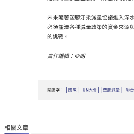
未來隨著塑膠汙染減量協議進入深
必須釐清各種減量政策的資金來源
的挑戰。
責任編輯：亞朗
關鍵字：
國際
UN大會
塑膠減量
聯
相關文章