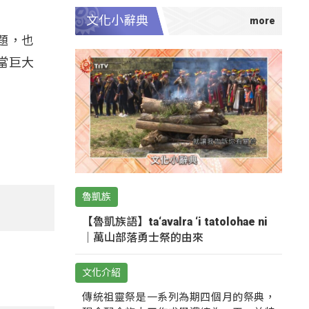
文化小辭典
題，也
當巨大
魯凱族
【魯凱族語】ta‘avalra ‘i tatolohae ni
｜萬山部落勇士祭的由來
文化介紹
傳統祖靈祭是一系列為期四個月的祭典，