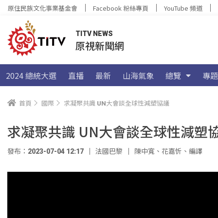
原住民族文化事業基金會
Facebook 粉絲專頁
YouTube 頻道
TITV NEWS
原視新聞網
2024 總統大選
直播
最新
山海氣象
總覽
專題
首頁
國際
求凝聚共識 UN大會談全球性減塑協議
求凝聚共識 UN大會談全球性減塑
發布：2023-07-04 12:17
法國巴黎
陳中寬
、
花嘉忻
、
編譯