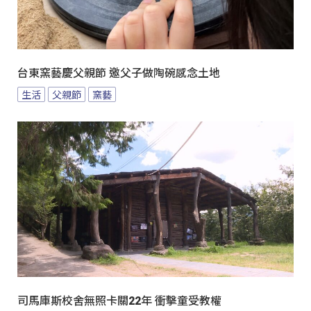
台東窯藝慶父親節 邀父子做陶碗感念土地
生活
父親節
窯藝
司馬庫斯校舍無照卡關22年 衝擊童受教權