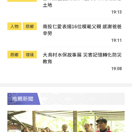
土地
19:13
南投仁愛表揚16位模範父親 感謝爸爸
人物
原鄉
辛勞
19:11
大鳥村水保故事展 災害記憶轉化防災
原鄉
環境
教育
19:08
推薦新聞