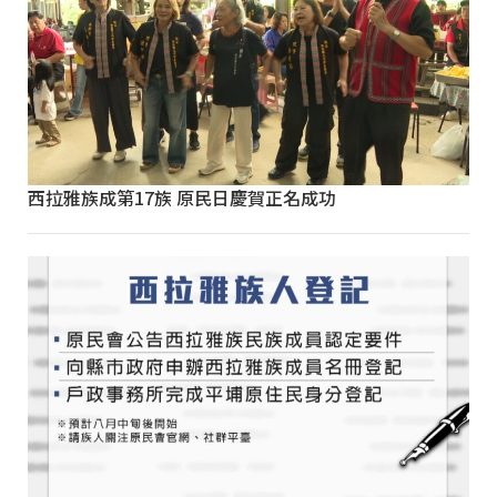
西拉雅族成第17族 原民日慶賀正名成功