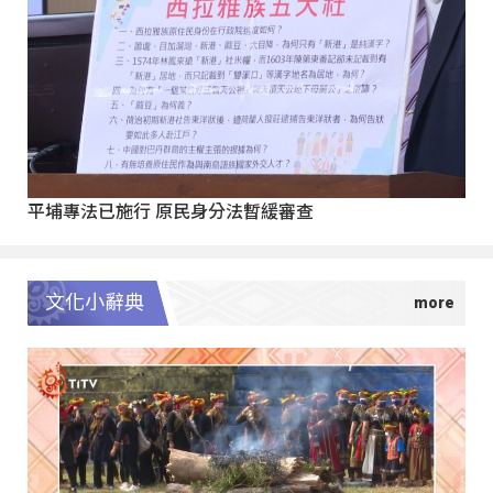
平埔專法已施行 原民身分法暫緩審查
文化小辭典