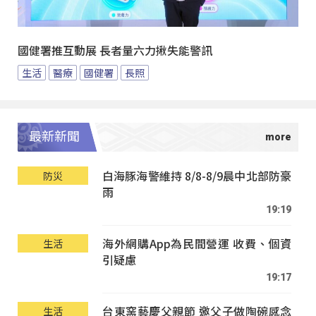
國健署推互動展 長者量六力揪失能警訊
生活
醫療
國健署
長照
最新新聞
白海豚海警維持 8/8-8/9晨中北部防豪
防災
雨
19:19
海外網購App為民間營運 收費、個資
生活
引疑慮
19:17
台東窯藝慶父親節 邀父子做陶碗感念
生活