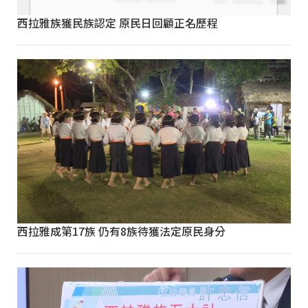
西拉雅族獲民族認定 原民日回顧正名歷程
西拉雅成第17族 仍有8族待獲法定原民身分