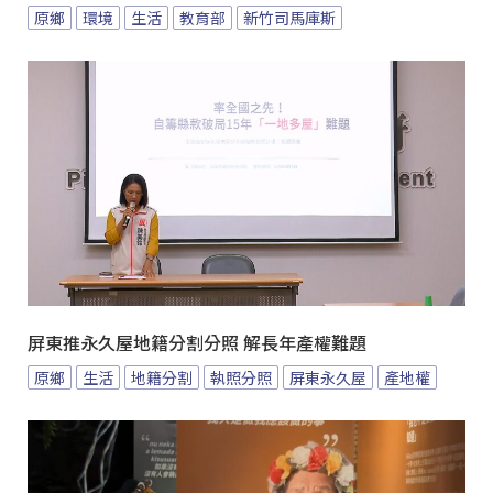
原鄉
環境
生活
教育部
新竹司馬庫斯
屏東推永久屋地籍分割分照 解長年產權難題
原鄉
生活
地籍分割
執照分照
屏東永久屋
產地權