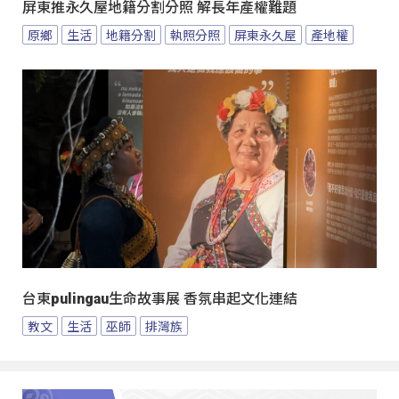
屏東推永久屋地籍分割分照 解長年產權難題
原鄉
生活
地籍分割
執照分照
屏東永久屋
產地權
台東pulingau生命故事展 香氛串起文化連結
教文
生活
巫師
排灣族