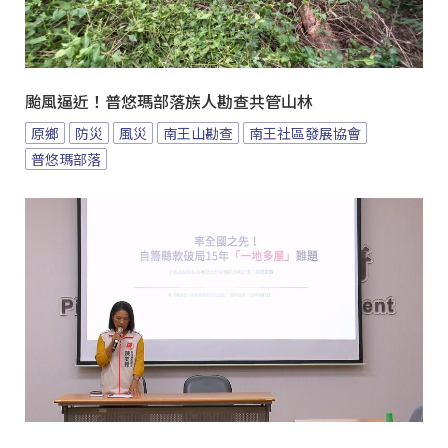
颱風逼近！普悠瑪部落族人勘查共管山林
原鄉
防災
風災
南王山勘查
南王社區發展協會
普悠瑪部落