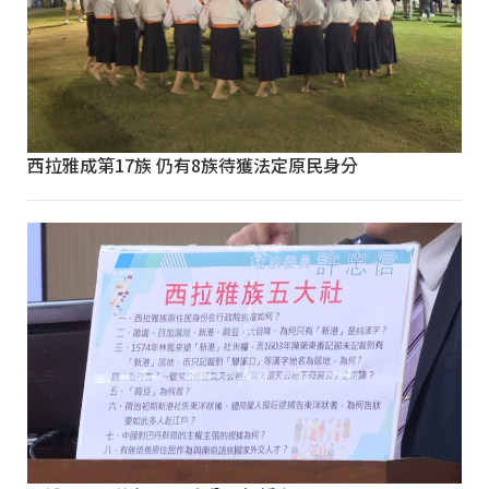
西拉雅成第17族 仍有8族待獲法定原民身分