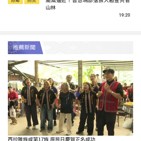
颱風逼近！普悠瑪部落族人勘查共管
原鄉
防災
山林
19:20
推薦新聞
西拉雅族成第17族 原民日慶賀正名成功