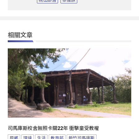
相關文章
司馬庫斯校舍無照卡關22年 衝擊童受教權
原鄉
環境
生活
教育部
新竹司馬庫斯