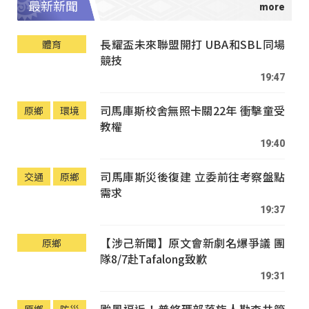
最新新聞
長耀盃未來聯盟開打 UBA和SBL同場
體育
競技
19:47
司馬庫斯校舍無照卡關22年 衝擊童受
原鄉
環境
教權
19:40
司馬庫斯災後復建 立委前往考察盤點
交通
原鄉
需求
19:37
【涉己新聞】原文會新劇名爆爭議 團
原鄉
隊8/7赴Tafalong致歉
19:31