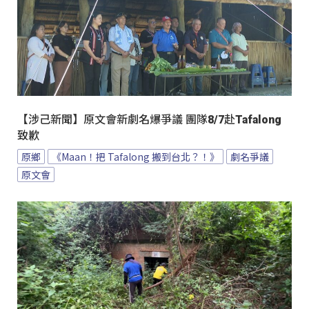
【涉己新聞】原文會新劇名爆爭議 團隊8/7赴Tafalong
致歉
原鄉
《Maan！把 Tafalong 搬到台北？！》
劇名爭議
原文會