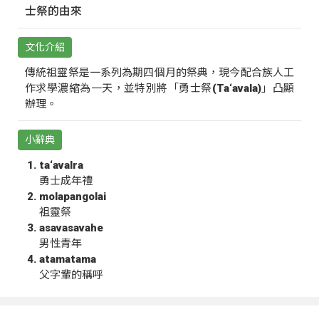
士祭的由來
文化介紹
傳統祖靈祭是一系列為期四個月的祭典，現今配合族人工
作求學濃縮為一天，並特別將「勇士祭(Ta‘avala)」凸顯
辦理。
小辭典
ta‘avalra
勇士成年禮
molapangolai
祖靈祭
asavasavahe
男性青年
atamatama
父字輩的稱呼