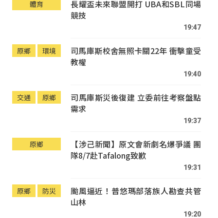
長耀盃未來聯盟開打 UBA和SBL同場
體育
競技
19:47
司馬庫斯校舍無照卡關22年 衝擊童受
原鄉
環境
教權
19:40
司馬庫斯災後復建 立委前往考察盤點
交通
原鄉
需求
19:37
【涉己新聞】原文會新劇名爆爭議 團
原鄉
隊8/7赴Tafalong致歉
19:31
颱風逼近！普悠瑪部落族人勘查共管
原鄉
防災
山林
19:20