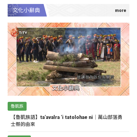
文化小辭典
魯凱族
【魯凱族語】ta‘avalra ‘i tatolohae ni｜萬山部落勇
士祭的由來