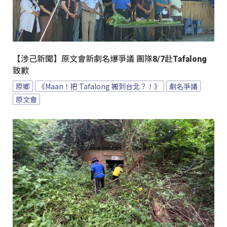
【涉己新聞】原文會新劇名爆爭議 團隊8/7赴Tafalong
致歉
原鄉
《Maan！把 Tafalong 搬到台北？！》
劇名爭議
原文會