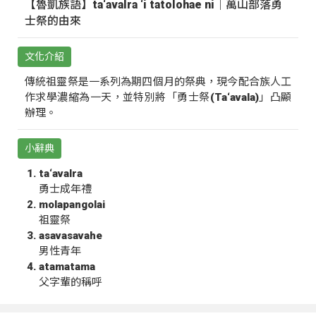
【魯凱族語】ta‘avalra ‘i tatolohae ni｜萬山部落勇
士祭的由來
文化介紹
傳統祖靈祭是一系列為期四個月的祭典，現今配合族人工
作求學濃縮為一天，並特別將「勇士祭(Ta‘avala)」凸顯
辦理。
小辭典
ta‘avalra
勇士成年禮
molapangolai
祖靈祭
asavasavahe
男性青年
atamatama
父字輩的稱呼