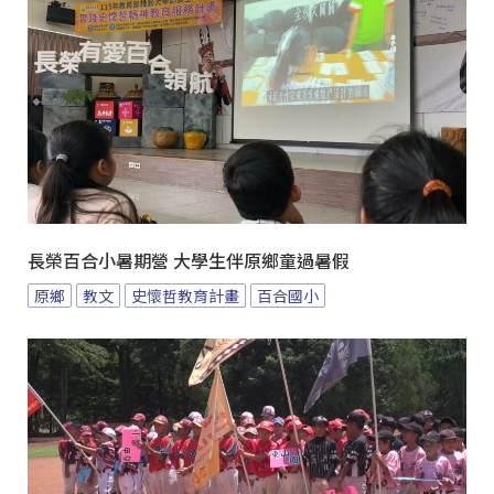
長榮百合小暑期營 大學生伴原鄉童過暑假
原鄉
教文
史懷哲教育計畫
百合國小