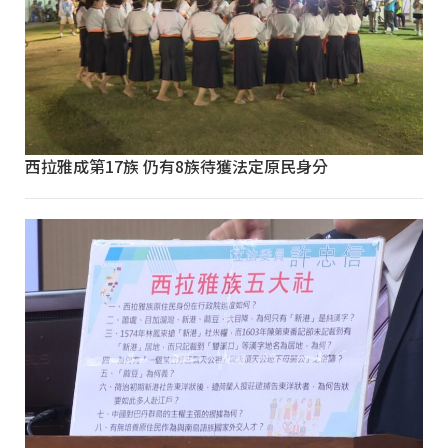
西拉雅成第17族 仍有8族待獲法定原民身分