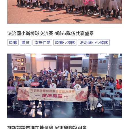
法治國小辦棒球交流賽 4縣市隊伍共襄盛舉
原鄉
體育
南投仁愛
原鄉少棒隊
法治國小少棒隊
族語認證首推在地測驗 屏東舉辦說明會