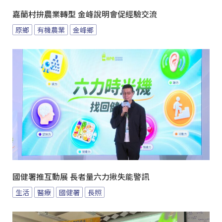
嘉蘭村拚農業轉型 金峰說明會促經驗交流
原鄉
有機農業
金峰鄉
國健署推互動展 長者量六力揪失能警訊
生活
醫療
國健署
長照