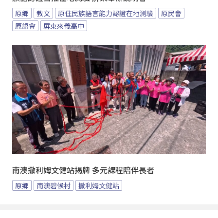
原鄉
教文
原住民族語言能力認證在地測驗
原民會
原語會
屏東來義高中
南澳撒利姆文健站揭牌 多元課程陪伴長者
原鄉
南澳碧候村
撒利姆文健站