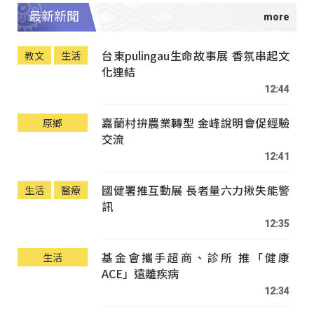
最新新聞
台東pulingau生命故事展 香氛串起文
教文
生活
化連結
12:44
嘉蘭村拚農業轉型 金峰說明會促經驗
原鄉
交流
12:41
國健署推互動展 長者量六力揪失能警
生活
醫療
訊
12:35
基金會攜手超商、診所 推「健康
生活
ACE」遠離疾病
12:34