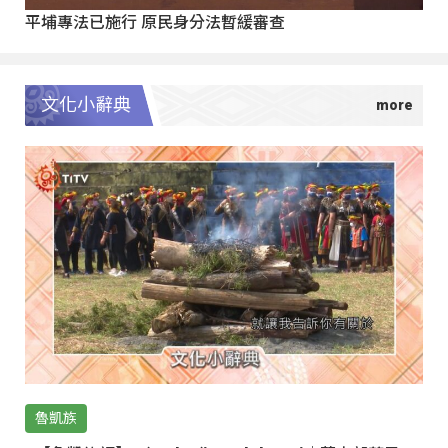
平埔專法已施行 原民身分法暫緩審查
文化小辭典
魯凱族