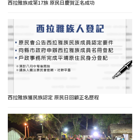
西拉雅族成第17族 原民日慶賀正名成功
西拉雅族獲民族認定 原民日回顧正名歷程