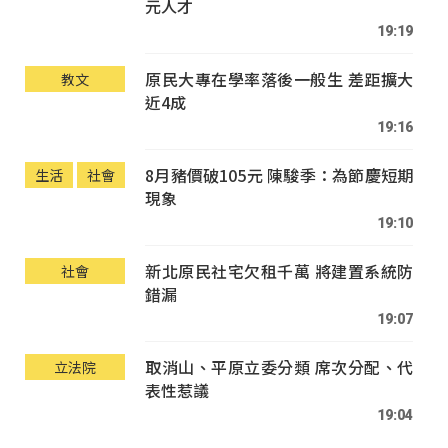
元人才
19:19
原民大專在學率落後一般生 差距擴大
教文
近4成
19:16
8月豬價破105元 陳駿季：為節慶短期
生活
社會
現象
19:10
新北原民社宅欠租千萬 將建置系統防
社會
錯漏
19:07
取消山、平原立委分類 席次分配、代
立法院
表性惹議
19:04