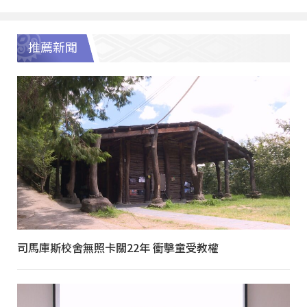
推薦新聞
司馬庫斯校舍無照卡關22年 衝擊童受教權