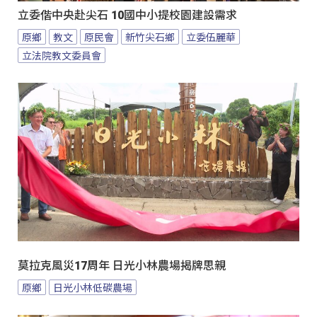
立委偕中央赴尖石 10國中小提校園建設需求
原鄉
教文
原民會
新竹尖石鄉
立委伍麗華
立法院教文委員會
莫拉克風災17周年 日光小林農場揭牌思親
原鄉
日光小林低碳農場