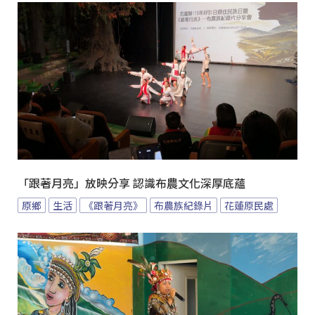
「跟著月亮」放映分享 認識布農文化深厚底蘊
原鄉
生活
《跟著月亮》
布農族紀錄片
花蓮原民處