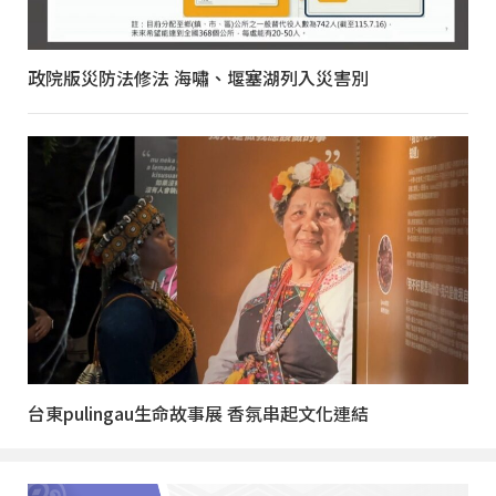
政院版災防法修法 海嘯、堰塞湖列入災害別
台東pulingau生命故事展 香氛串起文化連結