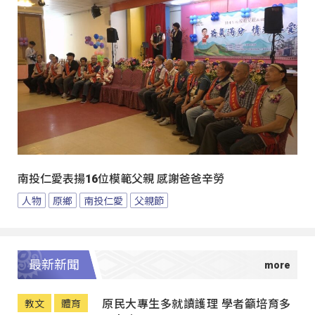
南投仁愛表揚16位模範父親 感謝爸爸辛勞
人物
原鄉
南投仁愛
父親節
最新新聞
原民大專生多就讀護理 學者籲培育多
教文
體育