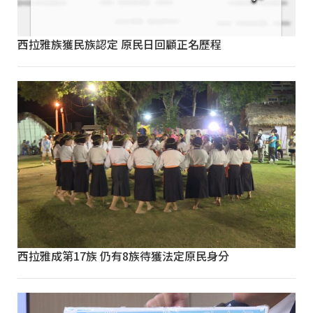
西拉雅族獲民族認定 原民日回顧正名歷程
西拉雅成第17族 仍有8族待獲法定原民身分