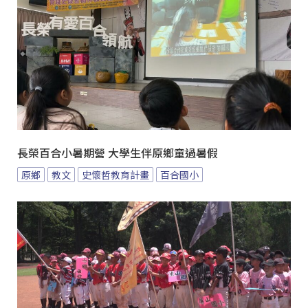
長榮百合小暑期營 大學生伴原鄉童過暑假
原鄉
教文
史懷哲教育計畫
百合國小