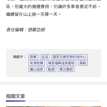
區，但龐大的搬遷費用，仍讓許多業者裹足不前，
繼續留在山上過一天算一天。
責任編輯：德蘭亞朗
關鍵字：
原鄉
生活
國家災害防救科技中心
地滑危機
埔里福興溫泉園區
履勘
廬山溫泉
監委
風災重創
相關文章