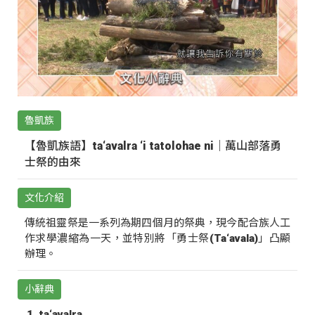
魯凱族
【魯凱族語】ta‘avalra ‘i tatolohae ni｜萬山部落勇
士祭的由來
文化介紹
傳統祖靈祭是一系列為期四個月的祭典，現今配合族人工
作求學濃縮為一天，並特別將「勇士祭(Ta‘avala)」凸顯
辦理。
小辭典
ta‘avalra