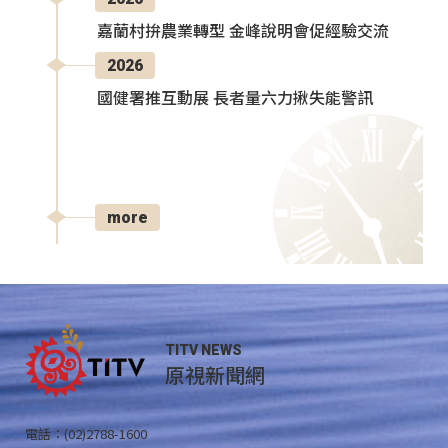
嘉蘭村拚農業轉型 金峰說明會促經驗交流
2026
國健署推互動展 長者量六力揪失能警訊
more
TITV NEWS
原視新聞網
電話：(02)2788-1600