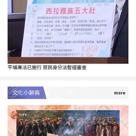
平埔專法已施行 原民身分法暫緩審查
文化小辭典