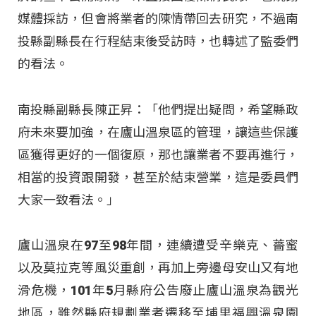
媒體採訪，但會將業者的陳情帶回去研究，不過南
投縣副縣長在行程結束後受訪時，也轉述了監委們
的看法。
南投縣副縣長陳正昇：「他們提出疑問，希望縣政
府未來要加強，在廬山溫泉區的管理，讓這些保護
區獲得更好的一個復原，那也讓業者不要再進行，
相當的投資跟開發，甚至於結束營業，這是委員們
大家一致看法。」
廬山溫泉在97至98年間，連續遭受辛樂克、薔蜜
以及莫拉克等風災重創，再加上旁邊母安山又有地
滑危機，101年5月縣府公告廢止廬山溫泉為觀光
地區，雖然縣府規劃業者遷移至埔里福興溫泉園