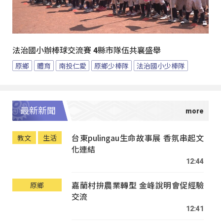
法治國小辦棒球交流賽 4縣市隊伍共襄盛舉
原鄉
體育
南投仁愛
原鄉少棒隊
法治國小少棒隊
最新新聞
台東pulingau生命故事展 香氛串起文
教文
生活
化連結
12:44
嘉蘭村拚農業轉型 金峰說明會促經驗
原鄉
交流
12:41