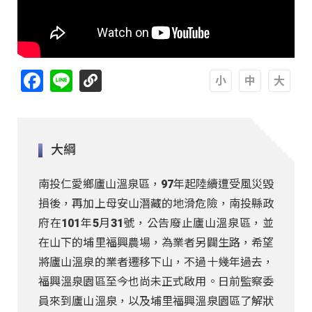
Facebook
Line
A
A
A
大綱
南投仁愛鄉廬山溫泉區，97年起陸續遭受風災毀
損後，再加上母安山潛藏的地滑危險，南投縣政
府在101年5月31號，公告廢止廬山溫泉區，並
在山下的埔里福興農場，為業者另闢生路，希望
將廬山溫泉的業者遷移下山，不過十幾年過去，
福興溫泉園區至今也尚未正式啟用。日前監察委
員來到廬山溫泉，以及埔里福興溫泉園區了解狀