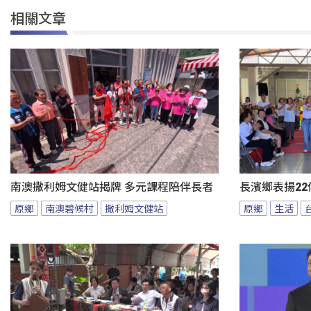
相關文章
南澳撒利姆文健站揭牌 多元課程陪伴長者
長濱鄉表揚22
原鄉
南澳碧候村
撒利姆文健站
原鄉
生活