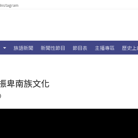
Instagram
族語新聞
新聞性節目
節目表
主播專區
歷史上
振卑南族文化
)