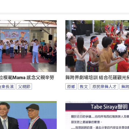
位模範Mama 感念父親辛勞
舞跨界劇場培訓 結合花蓮觀光
台東長濱
父親節
原鄉
教文
原民樂舞人才
舞