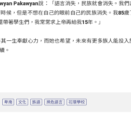
yan Pakawyan說：「語言消失，民族就會消失。我
時候，但是不想在自己的眼前自己的民族消失。我85歲
還帶著學生們，我常常求上帝再給我15年。」
終其一生奉獻心力，而她也希望，未來有更多族人能投入
續。
卑南
文化
族語
瀕危語言
花環學校