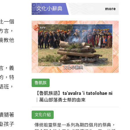
文化小辭典
時比一個
方言，
境教他
語言，義
的，特
魯凱族
語班，
【魯凱族語】ta‘avalra ‘i tatolohae ni
｜萬山部落勇士祭的由來
續隨著
文化介紹
勵孩子
傳統祖靈祭是一系列為期四個月的祭典，