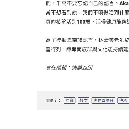
們，千萬不要忘記自己的語言。Akaw
常不想看到說，我們不曉得活到什麼
真的希望活到100歲，活得健康能夠
為了復振卑南族語言，林清美老師
習行列，讓卑南族群與文化能持續延
責任編輯：德蘭亞朗
關鍵字：
原鄉
教文
世界母語日
傳承