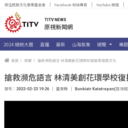
原住民族文化事業基金會
Facebook 粉絲專頁
YouTube 頻道
TITV NEWS
原視新聞網
2024 總統大選
直播
最新
山海氣象
總覽
專題
首頁
原鄉
搶救瀕危語言 林清美創花環學校復振卑南族文化
搶救瀕危語言 林清美創花環學校復
發布：2022-02-23 19:26
臺東縣
Bunkiatr Katatrepan(陸浩銘