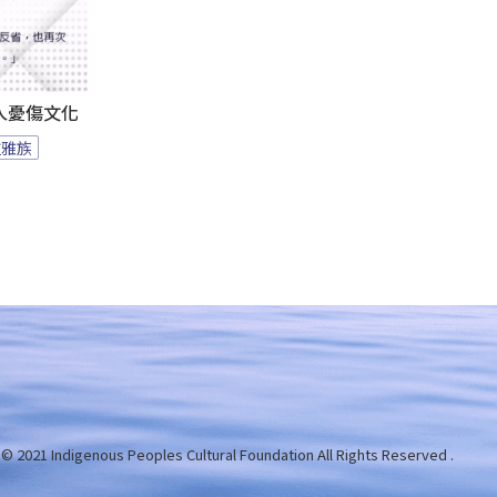
人憂傷文化
拉雅族
 © 2021 Indigenous Peoples Cultural Foundation
All Rights Reserved .