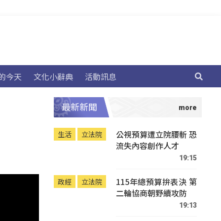
的今天
文化小辭典
活動訊息
最新新聞
公視預算遭立院腰斬 恐
生活
立法院
流失內容創作人才
19:15
115年總預算拚表決 第
政經
立法院
二輪協商朝野續攻防
19:13