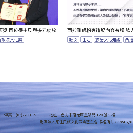
頒獎 百位得主見證多元綻放
西拉雅語粉專遭疑內容有誤 族
行政院文化獎
教文
生活
族語文化知識
西
傳真：(02)2788-1500
地址：台北市南港區重陽路 120 號 5 樓
財團法人原住民族文化事業基金會 版權所有
Copyright