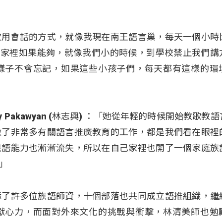
我比較喜歡用會話的方式，就像我現在南王語言巢，每天一個小
在家裡如果能夠，就像我們小的時候，到學校禁止我們講
樣子不會忘記，如果這些小孩子們，每天都有這樣的環
y Pakawyan (林志興) ：「她從年輕的時候開始教歌教
做了非常多有關語言推廣教育的工作，都是我們看在眼裡
族語能力也漸漸流失，所以在自己家裡也開了一個家庭族
」
添了許多位族語師資，十個部落也共同成立語推組織，繼
獻心力，而面對外來文化的挑戰與衝擊，林清美師也勉