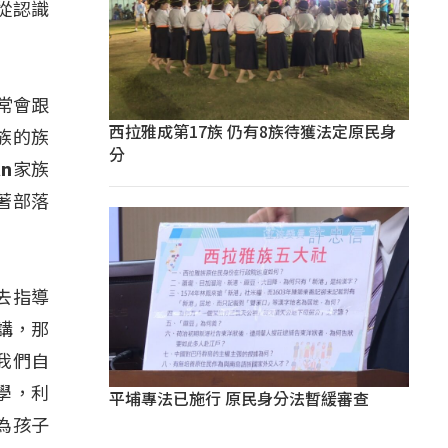
從認識
常常會跟
西拉雅成第17族 仍有8族待獲法定原民身
族的族
分
n家族
著部落
鎮去指導
講，那
我們自
學，利
平埔專法已施行 原民身分法暫緩審查
為孩子