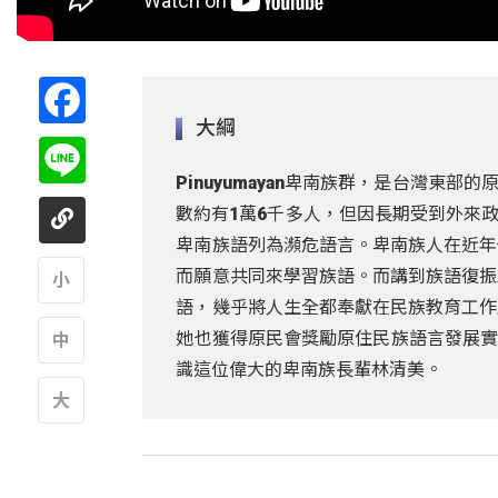
Facebook
大綱
Line
Pinuyumayan卑南族群，是台灣
數約有1萬6千多人，但因長期受到外來
卑南族語列為瀕危語言。卑南族人在近年
而願意共同來學習族語。而講到族語復振
語，幾乎將人生全都奉獻在民族教育工作
A
她也獲得原民會獎勵原住民族語言發展實
識這位偉大的卑南族長輩林清美。
A
A