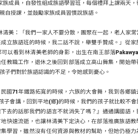
家族成員，自發性組成族語學習班，每個禮拜上課兩天，
親自授課，並鼓勵家族成員習慣說族語。
wyan 林清美：「我們一家人不要分散，團聚在一起，老人家
來成立族語班的時候，我二話不說，舉雙手贊成。」從家
可以看到林清美老師的身影，出生在南王部落Pakawya
擔任教職工作，退休之後回到部落成立高山舞集，開始帶
孩子們對於族語認識的不足，令她感到憂心。
退休以後，民國71年鐵路拓寬的時候，六族的大會舞，我到各鄉
的孩子會講，回到平地(鄉)的時候，我們的孩子就比較不會
樣下去的話那我們的語言不就消失了嗎？』通通講國語，
言地快速流逝，也讓林清美下定決心，在部落推廣族語教
密集學習，雖然沒有任何資源與教材的幫助，但她仍極力