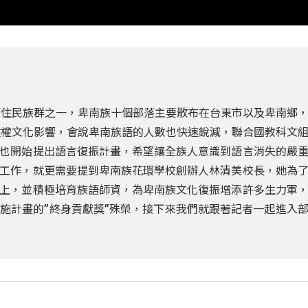
東部的原住民族群之一，卑南族十個部落主要散布在台東市以及卑南鄉
政權文化影響，會說卑南族語的人數也快速銳減，聯合國教科文
也開始提出語言復振計畫，希望讓全族人意識到語言消失的嚴
工作，就更需要提到卑南族花環學校創辦人林清美校長，她為
上，並積極培育族語師資，為卑南族文化復振增添許多生力軍
施計畫的”終身貢獻獎”殊榮，接下來我們就跟著記者一起進入