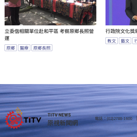
立委偕相關單位赴和平區 考察原鄉長照營
行政院文化獎
運
教文
藝文
原鄉
醫療
原鄉長照
TITV NEWS
電話：(02)2788-1600
原視新聞網