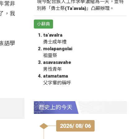
現今配合族人工作求學濃縮為一天，並特
們非常非
別將「勇士祭(Ta‘avala)」凸顯辦理。
了，我
小辭典
ta‘avalra
勇士成年禮
族語學
molapangolai
祖靈祭
asavasavahe
男性青年
atamatama
父字輩的稱呼
歷史上的今天
2026/ 08/ 06