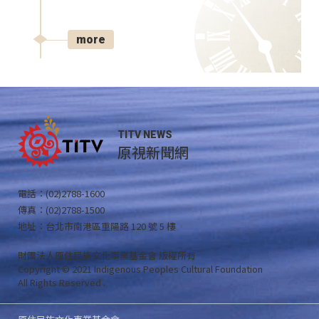
more
TITV NEWS
原視新聞網
電話：(02)2788-1600
傳真：(02)2788-1500
地址：台北市南港區重陽路 120 號 5 樓
財團法人原住民族文化事業基金會 版權所有
Copyright © 2021 Indigenous Peoples Cultural Foundation
All Rights Reserved .