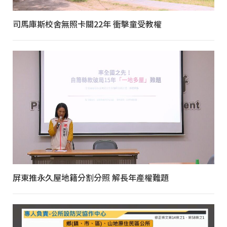
司馬庫斯校舍無照卡關22年 衝擊童受教權
屏東推永久屋地籍分割分照 解長年產權難題