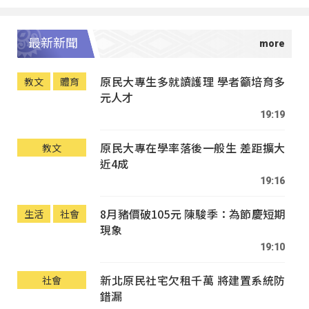
最新新聞
原民大專生多就讀護理 學者籲培育多
教文
體育
元人才
19:19
原民大專在學率落後一般生 差距擴大
教文
近4成
19:16
8月豬價破105元 陳駿季：為節慶短期
生活
社會
現象
19:10
新北原民社宅欠租千萬 將建置系統防
社會
錯漏