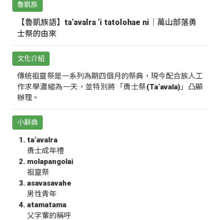
魯凱族
【魯凱族語】ta‘avalra ‘i tatolohae ni｜萬山部落勇
士祭的由來
文化介紹
傳統祖靈祭是一系列為期四個月的祭典，現今配合族人工
作求學濃縮為一天，並特別將「勇士祭(Ta‘avala)」凸顯
辦理。
小辭典
ta‘avalra
勇士成年禮
molapangolai
祖靈祭
asavasavahe
男性青年
atamatama
父字輩的稱呼