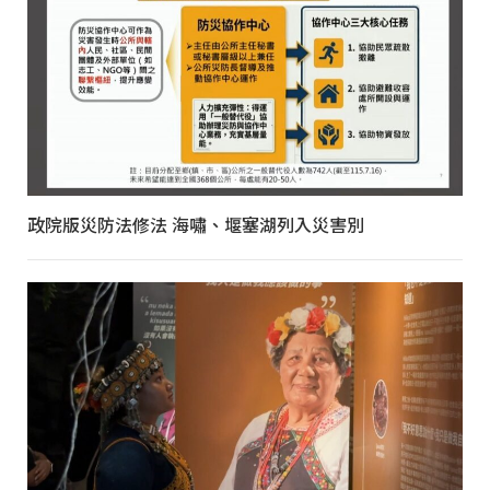
政院版災防法修法 海嘯、堰塞湖列入災害別