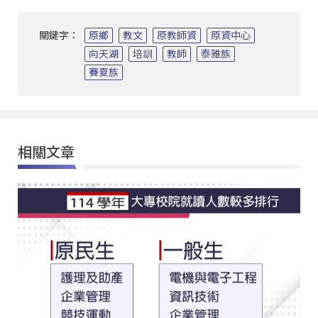
關鍵字：
原鄉
教文
原教師資
原資中心
向天湖
培訓
教師
泰雅族
賽夏族
相關文章