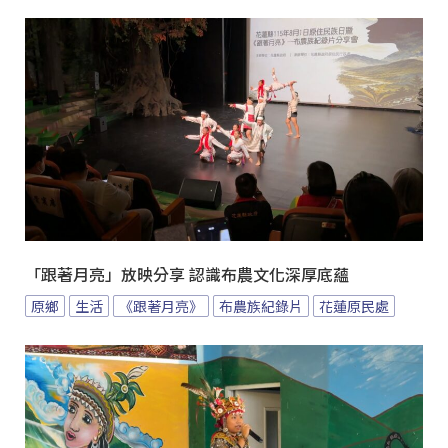
「跟著月亮」放映分享 認識布農文化深厚底蘊
原鄉
生活
《跟著月亮》
布農族紀錄片
花蓮原民處