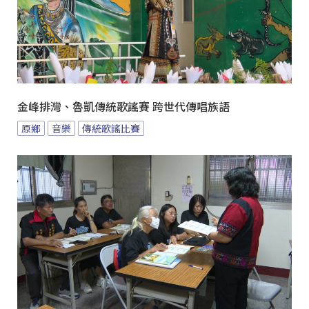
金峰排灣、魯凱傳統歌謠賽 跨世代傳唱族語
原鄉
音樂
傳統歌謠比賽