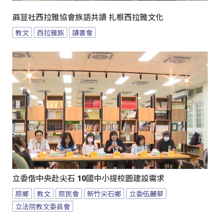
蔴荳社西拉雅協會族語共讀 扎根西拉雅文化
教文
西拉雅族
讀書會
立委偕中央赴尖石 10國中小提校園建設需求
原鄉
教文
原民會
新竹尖石鄉
立委伍麗華
立法院教文委員會