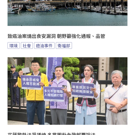
致癌油案燒出食安漏洞 朝野籲強化通報、品管
環境
社會
癌油事件
衛福部