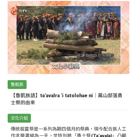
魯凱族
【魯凱族語】ta‘avalra ‘i tatolohae ni｜萬山部落勇
士祭的由來
文化介紹
傳統祖靈祭是一系列為期四個月的祭典，現今配合族人工
作求學濃縮為一天，並特別將「勇士祭(Ta‘avala)」凸顯