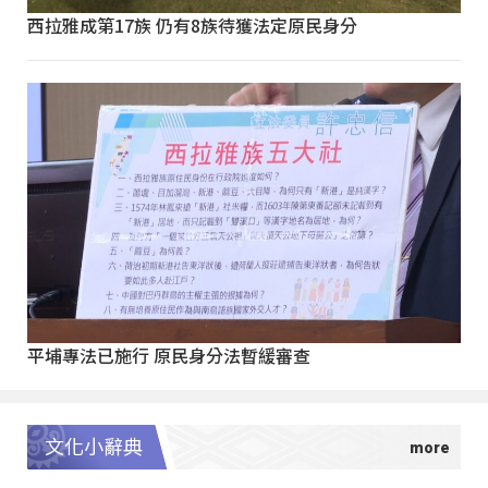
西拉雅成第17族 仍有8族待獲法定原民身分
平埔專法已施行 原民身分法暫緩審查
文化小辭典