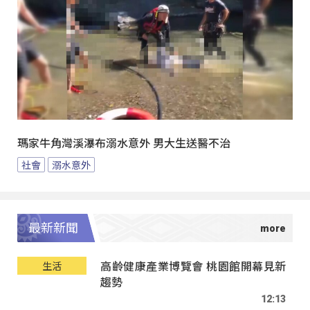
瑪家牛角灣溪瀑布溺水意外 男大生送醫不治
社會
溺水意外
最新新聞
高齡健康產業博覽會 桃園館開幕見新
生活
趨勢
12:13