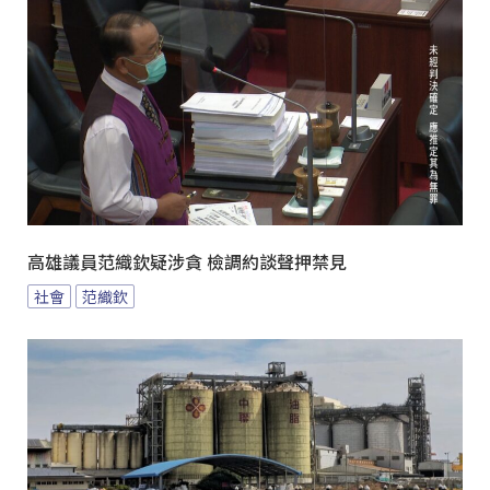
高雄議員范織欽疑涉貪 檢調約談聲押禁見
社會
范織欽