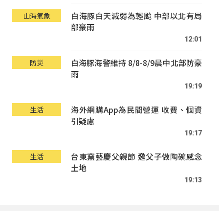
白海豚白天減弱為輕颱 中部以北有局
山海氣象
部豪雨
12:01
白海豚海警維持 8/8-8/9晨中北部防豪
防災
雨
19:19
海外網購App為民間營運 收費、個資
生活
引疑慮
19:17
台東窯藝慶父親節 邀父子做陶碗感念
生活
土地
19:13