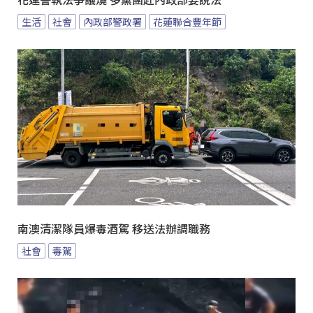
花蓮警執法爭議燒 多黨團赴內政部要說法
生活
社會
內政部警政署
花蓮聯合豐年節
南澳清潔隊員爆毒酒駕 移送法辦調職務
社會
毒駕