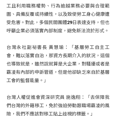
工且利用職務權勢、行為逾越業務必要與合理範
圍、具備反覆或持續性，以及致使勞工身心健康遭
受危害
。對此，多個民間團體29日表達支持，但也
呼籲企業必須落實內部制度，避免新法流於形式
。
台灣永社副祕書長 黃慧瑜：「基層勞工自主工
會，難以落實自治，那資方長期介入的狀況，這個
也導致就是，雖然說就算是大企業，對騷擾或者是
霸凌有內部的申訴管道，但是他卻缺乏來自於基層
工會的監督能量
。」
台灣人權促進會資深研究員 施逸翔：「去保障我
們台灣的外籍移工，免於強迫勞動跟職場霸凌的風
險，我們不應該對移工貼上歧視的標籤
。」